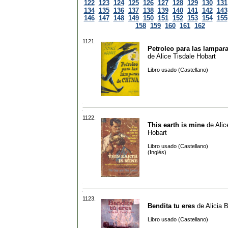
122
123
124
125
126
127
128
129
130
131
134
135
136
137
138
139
140
141
142
143
146
147
148
149
150
151
152
153
154
155
158
159
160
161
162
1121.
Petroleo para las lampar
de
Alice Tisdale Hobart
Libro usado (Castellano)
1122.
This earth is mine
de
Alic
Hobart
Libro usado (Castellano)
(Inglés)
1123.
Bendita tu eres
de
Alicia B
Libro usado (Castellano)