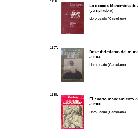
1136.
La decada Menemista
de
(compiladora)
Libro usado (Castellano)
1137.
Descubrimiento del mun
Jurado
Libro usado (Castellano)
1138.
El cuarto mandamiento
d
Jurado
Libro usado (Castellano)