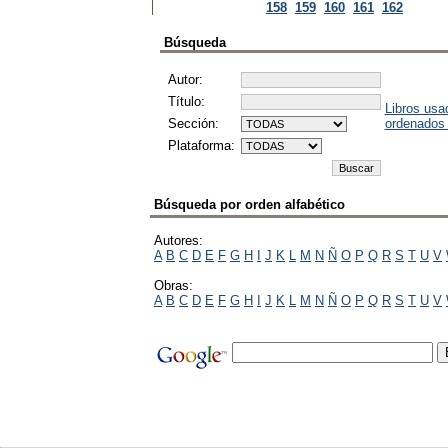
158
159
160
161
162
Búsqueda
Autor:
Título:
Libros usa
Sección:
ordenados
Plataforma:
Búsqueda por orden alfabético
Autores:
A
B
C
D
E
F
G
H
I
J
K
L
M
N
Ñ
O
P
Q
R
S
T
U
V
Obras:
A
B
C
D
E
F
G
H
I
J
K
L
M
N
Ñ
O
P
Q
R
S
T
U
V