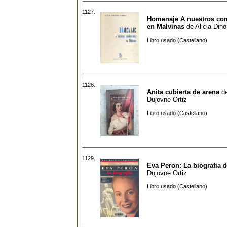
1127.
Homenaje A nuestros co
en Malvinas
de
Alicia Din
Libro usado (Castellano)
1128.
Anita cubierta de arena
d
Dujovne Ortiz
Libro usado (Castellano)
1129.
Eva Peron: La biografia
d
Dujovne Ortiz
Libro usado (Castellano)