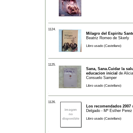
1124.
Milagro del Espiritu Sant
Beatriz Romeo de Skerly
Libro usado (Castellano)
1125.
Sana, Sana.Cuidar la salu
educacion inicial
de
Alici
Consuelo Samper
Libro usado (Castellano)
1126.
Los recomendados 2007
Delgado - Mª Esther Perez
Libro usado (Castellano)