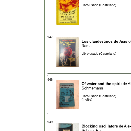
Libro usado (Castellano)
947.
Los clandestinos de Asis
d
Ramati
Libro usado (Castellano)
948.
Of water and the spirit
de
A
Schmemann
Libro usado (Castellano)
(Inglés)
949.
Blocking oscillators
de
Ale
Schure, Ph