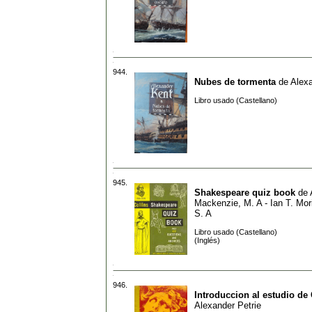
944.
Nubes de tormenta
de
Alex
Libro usado (Castellano)
945.
Shakespeare quiz book
de
Mackenzie, M. A - Ian T. Mor
S. A
Libro usado (Castellano)
(Inglés)
946.
Introduccion al estudio de
Alexander Petrie