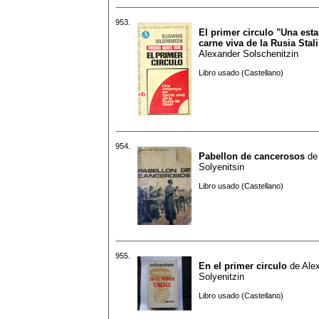
953.
El primer circulo "Una est
carne viva de la Rusia Stal
Alexander Solschenitzin
Libro usado (Castellano)
954.
Pabellon de cancerosos
d
Solyenitsin
Libro usado (Castellano)
955.
En el primer circulo
de
Ale
Solyenitzin
Libro usado (Castellano)