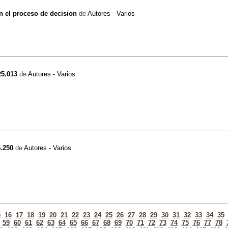
n el proceso de decision
de
Autores - Varios
25.013
de
Autores - Varios
5.250
de
Autores - Varios
5
16
17
18
19
20
21
22
23
24
25
26
27
28
29
30
31
32
33
34
35
59
60
61
62
63
64
65
66
67
68
69
70
71
72
73
74
75
76
77
78