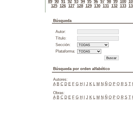
89
90
91
92
93
94
95
96
97
98
99
100
10
125
126
127
128
129
130
131
132
133
13
Búsqueda
Autor:
Título:
Sección:
Plataforma:
Búsqueda por orden alfabético
Autores:
A
B
C
D
E
F
G
H
I
J
K
L
M
N
Ñ
O
P
Q
R
S
T
Obras:
A
B
C
D
E
F
G
H
I
J
K
L
M
N
Ñ
O
P
Q
R
S
T