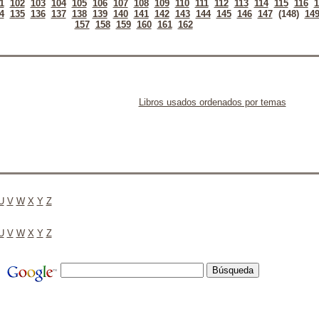
1
102
103
104
105
106
107
108
109
110
111
112
113
114
115
116
1
4
135
136
137
138
139
140
141
142
143
144
145
146
147
(148)
14
157
158
159
160
161
162
Libros usados ordenados por temas
U
V
W
X
Y
Z
U
V
W
X
Y
Z