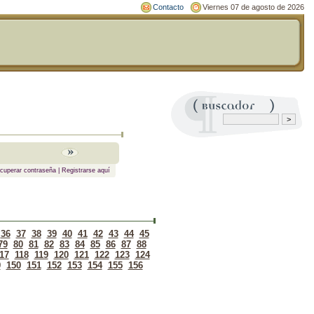
Contacto
Viernes 07 de agosto de 2026
cuperar contraseña
|
Registrarse aquí
36
37
38
39
40
41
42
43
44
45
79
80
81
82
83
84
85
86
87
88
17
118
119
120
121
122
123
124
9
150
151
152
153
154
155
156