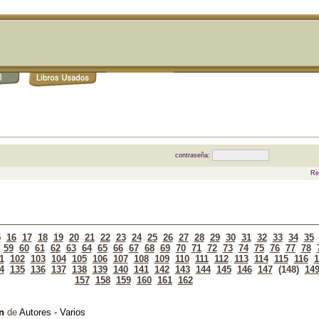
contraseña:
Re
5
16
17
18
19
20
21
22
23
24
25
26
27
28
29
30
31
32
33
34
35
59
60
61
62
63
64
65
66
67
68
69
70
71
72
73
74
75
76
77
78
1
102
103
104
105
106
107
108
109
110
111
112
113
114
115
116
1
4
135
136
137
138
139
140
141
142
143
144
145
146
147
(148)
14
157
158
159
160
161
162
n
de
Autores - Varios