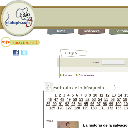
usuario:
Autores
Cómo leerlos
1
2
3
4
5
6
7
8
9
10
11
12
13
14
1
46
47
48
49
50
51
52
53
54
55
56
57
58
89
90
91
92
93
94
95
96
97
98
99
100
10
125
126
127
128
129
130
131
132
133
13
2941.
La historia de la salvacio