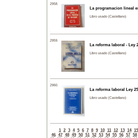
2958.
La programacion lineal e
Libro usado (Castellano)
2959.
La reforma laboral - Ley 
Libro usado (Castellano)
2960.
La reforma laboral Ley 2
Libro usado (Castellano)
1
2
3
4
5
6
7
8
9
10
11
12
13
14
1
46
47
48
49
50
51
52
53
54
55
56
57
58