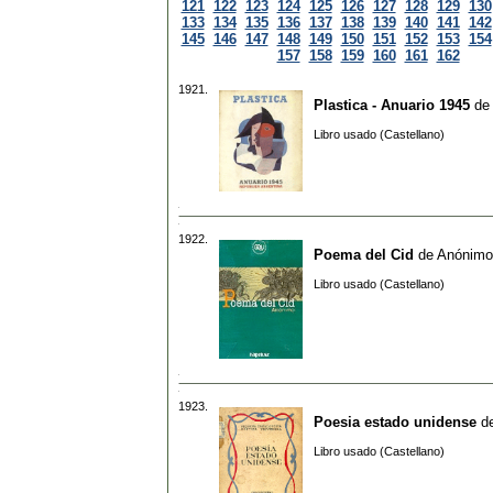
121
122
123
124
125
126
127
128
129
130
133
134
135
136
137
138
139
140
141
142
145
146
147
148
149
150
151
152
153
154
157
158
159
160
161
162
1921.
Plastica - Anuario 1945
de
Libro usado (Castellano)
1922.
Poema del Cid
de
Anónimo
Libro usado (Castellano)
1923.
Poesia estado unidense
d
Libro usado (Castellano)