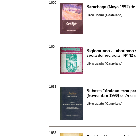
1933.
Sarachaga (Mayo 1992)
de
Libro usado (Castellano)
1934.
Siglomundo - Laborismo 
socialdemocracia - Nº 42
Libro usado (Castellano)
1935.
Subasta "Antigua casa pa
(Noviembre 1990)
de
Anón
Libro usado (Castellano)
1936.