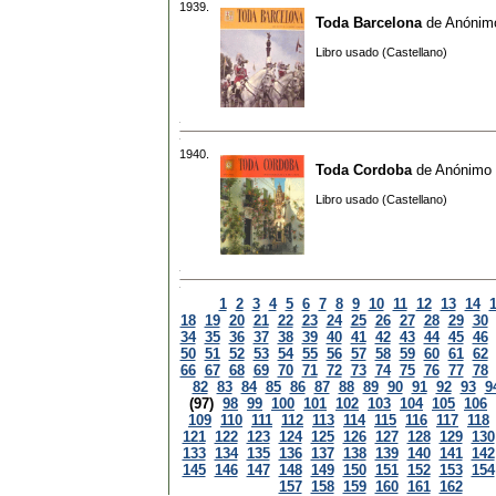
1939.
Toda Barcelona
de
Anónim
Libro usado (Castellano)
1940.
Toda Cordoba
de
Anónimo
Libro usado (Castellano)
1
2
3
4
5
6
7
8
9
10
11
12
13
14
18
19
20
21
22
23
24
25
26
27
28
29
30
34
35
36
37
38
39
40
41
42
43
44
45
46
50
51
52
53
54
55
56
57
58
59
60
61
62
66
67
68
69
70
71
72
73
74
75
76
77
78
82
83
84
85
86
87
88
89
90
91
92
93
9
(97)
98
99
100
101
102
103
104
105
106
109
110
111
112
113
114
115
116
117
118
121
122
123
124
125
126
127
128
129
130
133
134
135
136
137
138
139
140
141
142
145
146
147
148
149
150
151
152
153
154
157
158
159
160
161
162