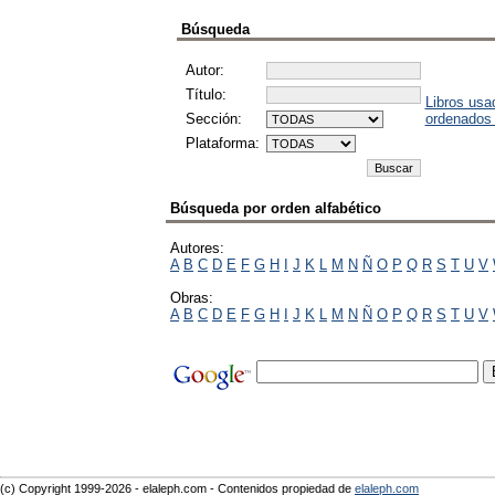
Búsqueda
Autor:
Título:
Libros usa
Sección:
ordenados
Plataforma:
Búsqueda por orden alfabético
Autores:
A
B
C
D
E
F
G
H
I
J
K
L
M
N
Ñ
O
P
Q
R
S
T
U
V
Obras:
A
B
C
D
E
F
G
H
I
J
K
L
M
N
Ñ
O
P
Q
R
S
T
U
V
(c) Copyright 1999-2026 - elaleph.com - Contenidos propiedad de
elaleph.com