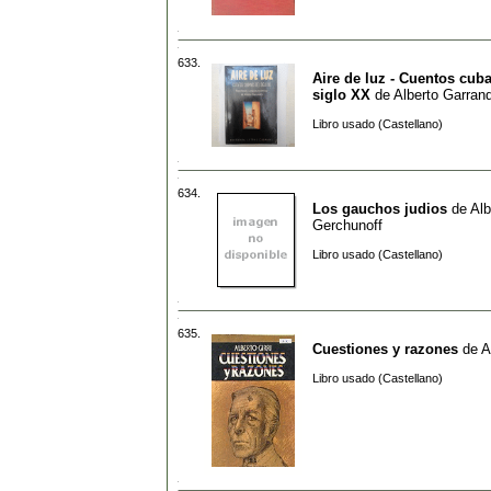
633.
Aire de luz - Cuentos cub
siglo XX
de
Alberto Garran
Libro usado (Castellano)
634.
Los gauchos judios
de
Alb
Gerchunoff
Libro usado (Castellano)
635.
Cuestiones y razones
de
A
Libro usado (Castellano)