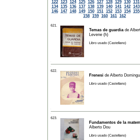
122
123
124
125
126
127
128
129
130
131
134
135
136
137
138
139
140
141
142
143
146
147
148
149
150
151
152
153
154
155
158
159
160
161
162
621.
Temas de guardia
de
Alber
Levene (h)
Libro usado (Castellano)
622.
Frenesi
de
Alberto Doming
Libro usado (Castellano)
623.
Fundamentos de la matem
Alberto Dou
Libro usado (Castellano)