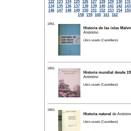
122
123
124
125
126
127
128
129
130
131
134
135
136
137
138
139
140
141
142
143
146
147
148
149
150
151
152
153
154
155
158
159
160
161
162
1861.
Historia de las islas Malvi
Anónimo
Libro usado (Castellano)
1862.
Historia mundial desde 19
Anónimo
Libro usado (Castellano)
1863.
Historia natural
de
Anónim
Libro usado (Castellano)