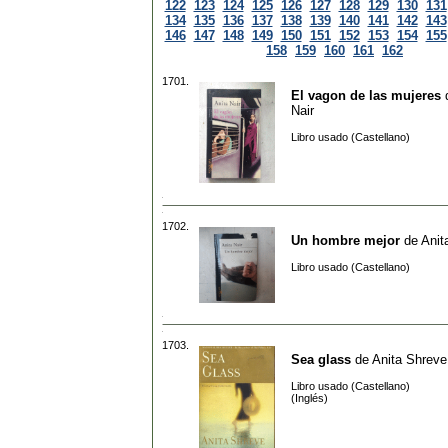
122
123
124
125
126
127
128
129
130
131
134
135
136
137
138
139
140
141
142
143
146
147
148
149
150
151
152
153
154
155
158
159
160
161
162
1701.
El vagon de las mujeres
Nair
Libro usado (Castellano)
1702.
Un hombre mejor
de
Anit
Libro usado (Castellano)
1703.
Sea glass
de
Anita Shreve
Libro usado (Castellano)
(Inglés)