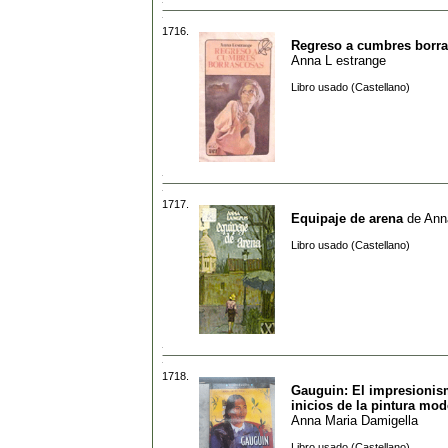
1716.
Regreso a cumbres borr
Anna L estrange
Libro usado (Castellano)
1717.
Equipaje de arena
de
Ann
Libro usado (Castellano)
1718.
Gauguin: El impresionis
inicios de la pintura mo
Anna Maria Damigella
Libro usado (Castellano)