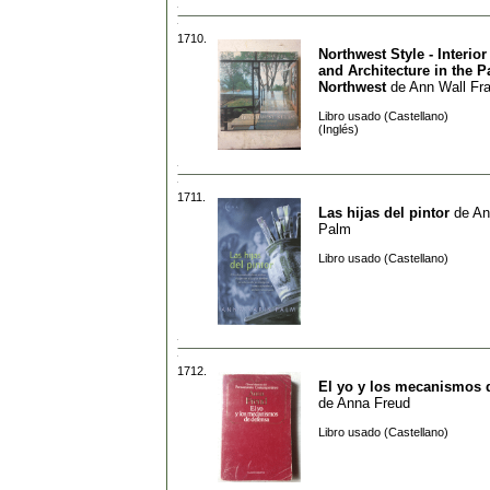
1710.
Northwest Style - Interio
and Architecture in the Pa
Northwest
de
Ann Wall Fr
Libro usado (Castellano)
(Inglés)
1711.
Las hijas del pintor
de
An
Palm
Libro usado (Castellano)
1712.
El yo y los mecanismos 
de
Anna Freud
Libro usado (Castellano)