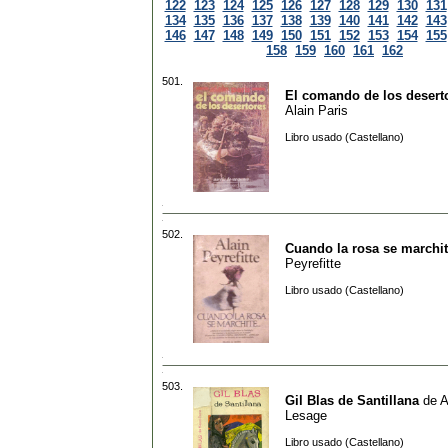
122
123
124
125
126
127
128
129
130
131
134
135
136
137
138
139
140
141
142
143
146
147
148
149
150
151
152
153
154
155
158
159
160
161
162
501.
El comando de los desert
Alain Paris
Libro usado (Castellano)
502.
Cuando la rosa se marchi
Peyrefitte
Libro usado (Castellano)
503.
Gil Blas de Santillana
de
A
Lesage
Libro usado (Castellano)