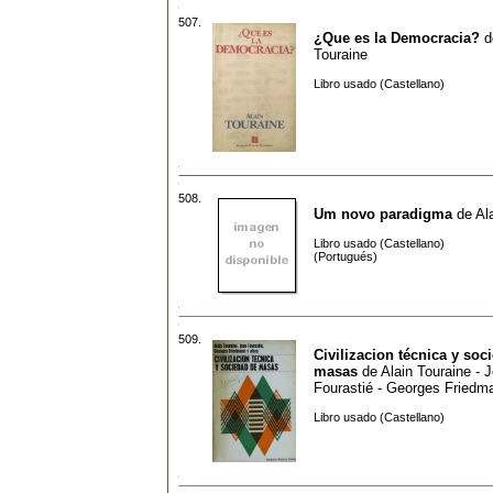
507.
¿Que es la Democracia?
d
Touraine
Libro usado (Castellano)
508.
Um novo paradigma
de
Al
Libro usado (Castellano)
(Portugués)
509.
Civilizacion técnica y soc
masas
de
Alain Touraine - 
Fourastié - Georges Friedm
Libro usado (Castellano)