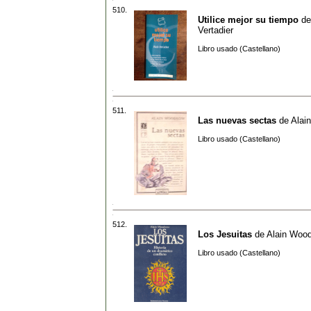
510.
Utilice mejor su tiempo
d
Vertadier
Libro usado (Castellano)
511.
Las nuevas sectas
de
Alai
Libro usado (Castellano)
512.
Los Jesuitas
de
Alain Woo
Libro usado (Castellano)