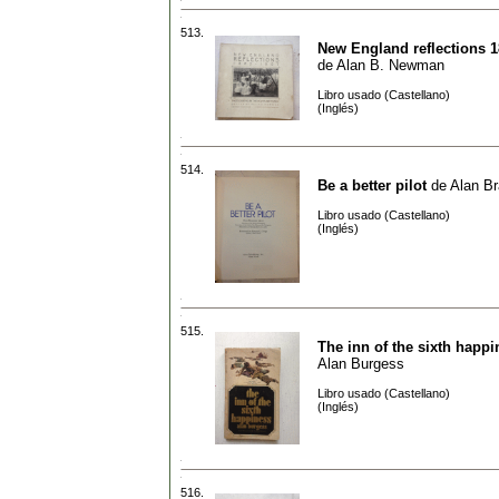
513.
New England reflections 1
de
Alan B. Newman
Libro usado (Castellano)
(Inglés)
514.
Be a better pilot
de
Alan B
Libro usado (Castellano)
(Inglés)
515.
The inn of the sixth happi
Alan Burgess
Libro usado (Castellano)
(Inglés)
516.