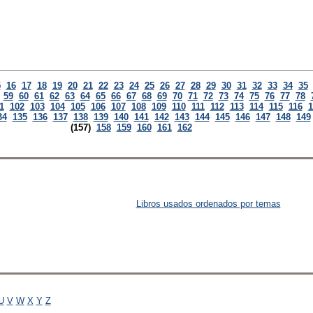
5
16
17
18
19
20
21
22
23
24
25
26
27
28
29
30
31
32
33
34
35
59
60
61
62
63
64
65
66
67
68
69
70
71
72
73
74
75
76
77
78
1
102
103
104
105
106
107
108
109
110
111
112
113
114
115
116
1
34
135
136
137
138
139
140
141
142
143
144
145
146
147
148
149
(157)
158
159
160
161
162
Libros usados ordenados por temas
U
V
W
X
Y
Z