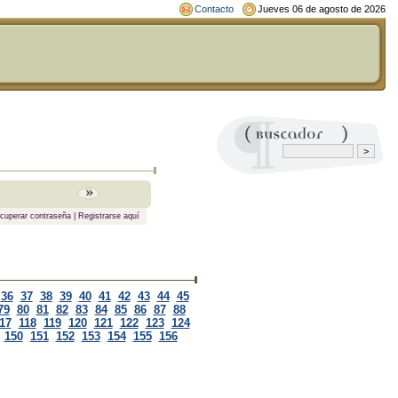
Contacto
Jueves 06 de agosto de 2026
cuperar contraseña
|
Registrarse aquí
36
37
38
39
40
41
42
43
44
45
79
80
81
82
83
84
85
86
87
88
17
118
119
120
121
122
123
124
150
151
152
153
154
155
156