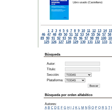
Libro usado (Castellano)
1
2
3
4
5
6
7
8
9
10
11
12
13
14
1
46
47
48
49
50
51
52
53
54
55
56
57
58
89
90
91
92
93
94
95
96
97
98
99
100
10
125
126
127
128
129
130
131
132
133
1
Búsqueda
Autor:
Título:
Sección:
Plataforma:
Búsqueda por orden alfabético
Autores:
A
B
C
D
E
F
G
H
I
J
K
L
M
N
Ñ
O
P
Q
R
S
T