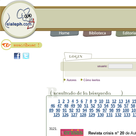
usuario:
Autores
Cómo leerlos
1
2
3
4
5
6
7
8
9
10
11
12
13
14
1
46
47
48
49
50
51
52
53
54
55
56
57
58
89
90
91
92
93
94
95
96
97
98
99
100
10
125
126
127
128
129
130
131
132
133
1
3121.
Revista crisis n° 20
de
Aut