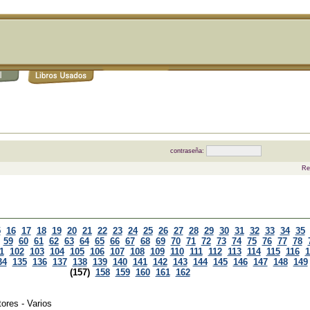
contraseña:
Re
5
16
17
18
19
20
21
22
23
24
25
26
27
28
29
30
31
32
33
34
35
59
60
61
62
63
64
65
66
67
68
69
70
71
72
73
74
75
76
77
78
1
102
103
104
105
106
107
108
109
110
111
112
113
114
115
116
1
34
135
136
137
138
139
140
141
142
143
144
145
146
147
148
149
(157)
158
159
160
161
162
ores - Varios