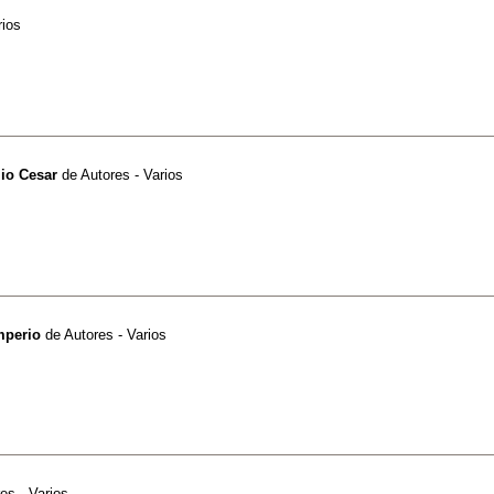
rios
lio Cesar
de
Autores - Varios
mperio
de
Autores - Varios
es - Varios