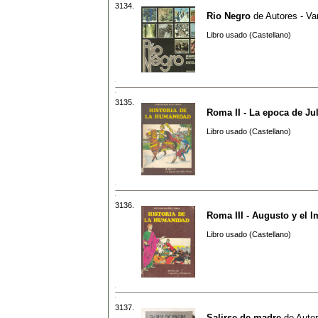
3134.
Rio Negro
de
Autores - Va
Libro usado (Castellano)
3135.
Roma II - La epoca de Ju
Libro usado (Castellano)
3136.
Roma III - Augusto y el I
Libro usado (Castellano)
3137.
Salirse de madre
de
Autor