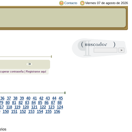
Contacto
Viernes 07 de agosto de 2026
cuperar contraseña
|
Registrarse aquí
36
37
38
39
40
41
42
43
44
45
79
80
81
82
83
84
85
86
87
88
17
118
119
120
121
122
123
124
9
150
151
152
153
154
155
156
rios