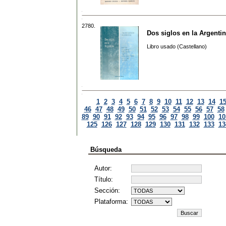
2780.
Dos siglos en la Argenti
Libro usado (Castellano)
1
2
3
4
5
6
7
8
9
10
11
12
13
14
1
46
47
48
49
50
51
52
53
54
55
56
57
58
89
90
91
92
93
94
95
96
97
98
99
100
10
125
126
127
128
129
130
131
132
133
13
Búsqueda
Autor:
Título:
Sección:
Plataforma: