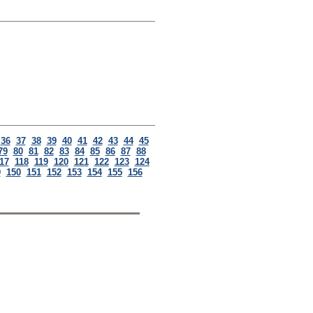
36
37
38
39
40
41
42
43
44
45
79
80
81
82
83
84
85
86
87
88
17
118
119
120
121
122
123
124
9
150
151
152
153
154
155
156