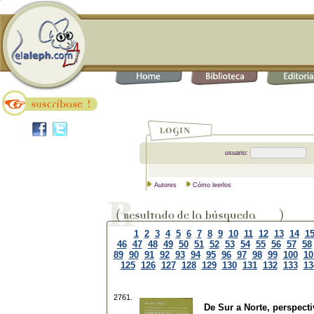
usuario:
Autores
Cómo leerlos
1
2
3
4
5
6
7
8
9
10
11
12
13
14
1
46
47
48
49
50
51
52
53
54
55
56
57
58
89
90
91
92
93
94
95
96
97
98
99
100
10
125
126
127
128
129
130
131
132
133
13
2761.
De Sur a Norte, perspec