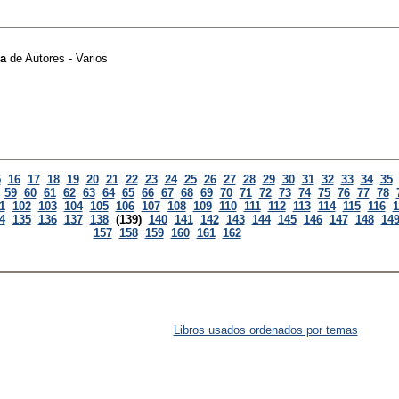
na
de
Autores - Varios
5
16
17
18
19
20
21
22
23
24
25
26
27
28
29
30
31
32
33
34
35
59
60
61
62
63
64
65
66
67
68
69
70
71
72
73
74
75
76
77
78
1
102
103
104
105
106
107
108
109
110
111
112
113
114
115
116
1
4
135
136
137
138
(139)
140
141
142
143
144
145
146
147
148
14
157
158
159
160
161
162
Libros usados ordenados por temas