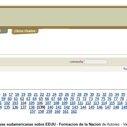
contraseña:
Re
5
16
17
18
19
20
21
22
23
24
25
26
27
28
29
30
31
32
33
34
35
59
60
61
62
63
64
65
66
67
68
69
70
71
72
73
74
75
76
77
78
1
102
103
104
105
106
107
108
109
110
111
112
113
114
115
116
1
4
135
136
137
138
(139)
140
141
142
143
144
145
146
147
148
14
157
158
159
160
161
162
tivas sudamericanas sobre EEUU - Formacion de la Nacion
de
Autores - Va