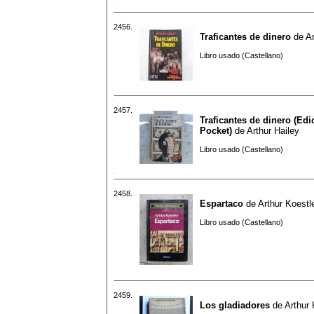
2456.
Traficantes de dinero
de
Ar
Libro usado (Castellano)
2457.
Traficantes de dinero (Edi
Pocket)
de
Arthur Hailey
Libro usado (Castellano)
2458.
Espartaco
de
Arthur Koestl
Libro usado (Castellano)
2459.
Los gladiadores
de
Arthur 