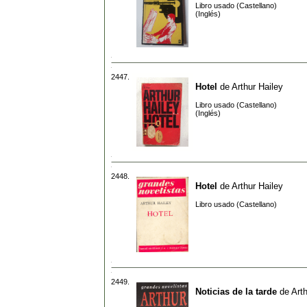
Libro usado (Castellano)
(Inglés)
2447.
Hotel
de
Arthur Hailey
Libro usado (Castellano)
(Inglés)
2448.
Hotel
de
Arthur Hailey
Libro usado (Castellano)
2449.
Noticias de la tarde
de
Art