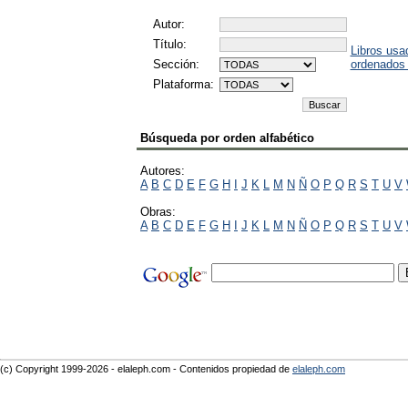
Autor:
Título:
Libros usa
Sección:
ordenados
Plataforma:
Búsqueda por orden alfabético
Autores:
A
B
C
D
E
F
G
H
I
J
K
L
M
N
Ñ
O
P
Q
R
S
T
U
V
Obras:
A
B
C
D
E
F
G
H
I
J
K
L
M
N
Ñ
O
P
Q
R
S
T
U
V
(c) Copyright 1999-2026 - elaleph.com - Contenidos propiedad de
elaleph.com