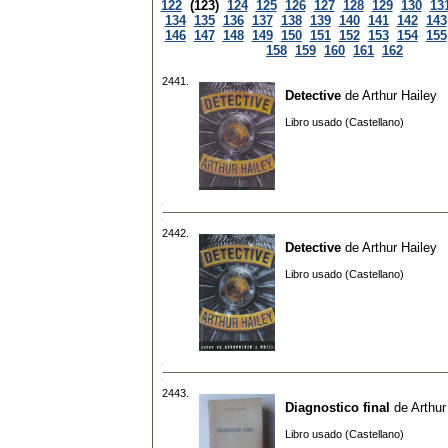
122
(123)
124
125
126
127
128
129
130
13
134
135
136
137
138
139
140
141
142
143
146
147
148
149
150
151
152
153
154
155
158
159
160
161
162
2441.
Detective
de
Arthur Hailey
Libro usado (Castellano)
2442.
Detective
de
Arthur Hailey
Libro usado (Castellano)
2443.
Diagnostico final
de
Arthur
Libro usado (Castellano)