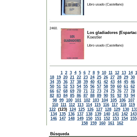
Libro usado (Castellano)
2460.
Los gladiadores (Espartac
Koestler
Libro usado (Castellano)
1
2
3
4
5
6
7
8
9
10
11
12
13
14
18
19
20
21
22
23
24
25
26
27
28
29
30
34
35
36
37
38
39
40
41
42
43
44
45
46
50
51
52
53
54
55
56
57
58
59
60
61
62
66
67
68
69
70
71
72
73
74
75
76
77
78
82
83
84
85
86
87
88
89
90
91
92
93
94
98
99
100
101
102
103
104
105
106
107
110
111
112
113
114
115
116
117
118
119
122
(123)
124
125
126
127
128
129
130
13
134
135
136
137
138
139
140
141
142
143
146
147
148
149
150
151
152
153
154
155
158
159
160
161
162
Búsqueda