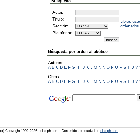
Búsqueda
Autor:
Título:
Libros usa
Sección:
ordenados
Plataforma:
Búsqueda por orden alfabético
Autores:
A
B
C
D
E
F
G
H
I
J
K
L
M
N
Ñ
O
P
Q
R
S
T
U
V
Obras:
A
B
C
D
E
F
G
H
I
J
K
L
M
N
Ñ
O
P
Q
R
S
T
U
V
(c) Copyright 1999-2026 - elaleph.com - Contenidos propiedad de
elaleph.com