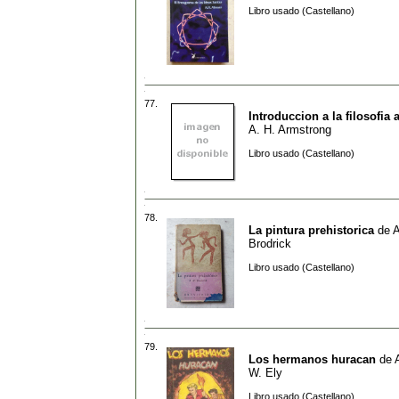
Libro usado (Castellano)
77.
Introduccion a la filosofia 
A. H. Armstrong
Libro usado (Castellano)
78.
La pintura prehistorica
de
A
Brodrick
Libro usado (Castellano)
79.
Los hermanos huracan
de
W. Ely
Libro usado (Castellano)