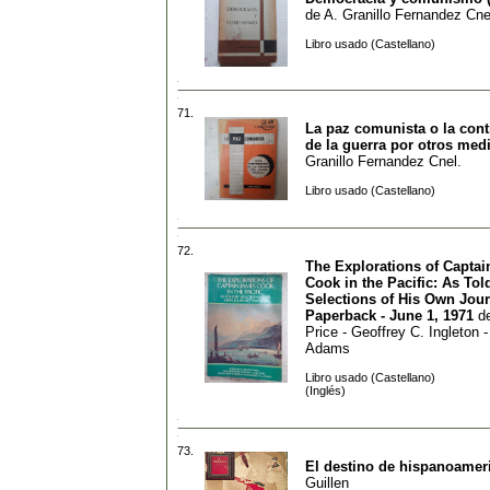
de
A. Granillo Fernandez Cne
Libro usado (Castellano)
71.
La paz comunista o la con
de la guerra por otros med
Granillo Fernandez Cnel.
Libro usado (Castellano)
72.
The Explorations of Capta
Cook in the Pacific: As Tol
Selections of His Own Jour
Paperback - June 1, 1971
d
Price - Geoffrey C. Ingleton 
Adams
Libro usado (Castellano)
(Inglés)
73.
El destino de hispanoamer
Guillen