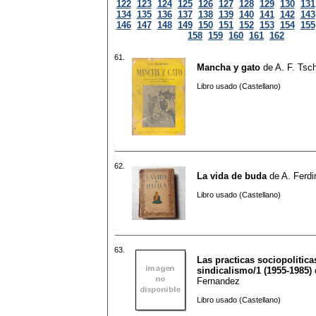
122
123
124
125
126
127
128
129
130
131
134
135
136
137
138
139
140
141
142
143
146
147
148
149
150
151
152
153
154
155
158
159
160
161
162
61.
Mancha y gato
de
A. F. Tsch
Libro usado (Castellano)
62.
La vida de buda
de
A. Ferdi
Libro usado (Castellano)
63.
Las practicas sociopolitica
sindicalismo/1 (1955-1985)
Fernandez
Libro usado (Castellano)