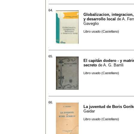
64.
Globalizacion, integracion
y desarrollo local
de
A. Fer
Gaveglio
Libro usado (Castellano)
65.
El capitán dodero - y matr
secreto
de
A. G. Barrili
Libro usado (Castellano)
66.
La juventud de Boris Gorik
Gaidar
Libro usado (Castellano)