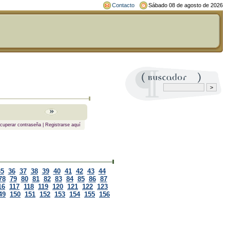
Contacto
Sábado 08 de agosto de 2026
cuperar contraseña
|
Registrarse aquí
35
36
37
38
39
40
41
42
43
44
78
79
80
81
82
83
84
85
86
87
16
117
118
119
120
121
122
123
49
150
151
152
153
154
155
156