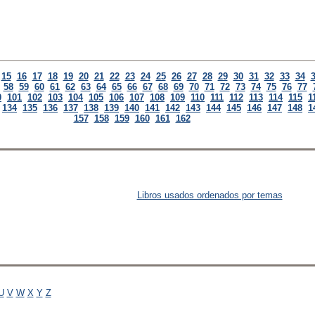
15
16
17
18
19
20
21
22
23
24
25
26
27
28
29
30
31
32
33
34
58
59
60
61
62
63
64
65
66
67
68
69
70
71
72
73
74
75
76
77
0
101
102
103
104
105
106
107
108
109
110
111
112
113
114
115
1
134
135
136
137
138
139
140
141
142
143
144
145
146
147
148
1
157
158
159
160
161
162
Libros usados ordenados por temas
U
V
W
X
Y
Z