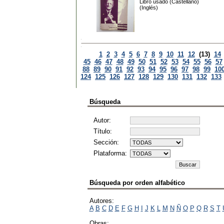
Libro usado (Castellano)
(Inglés)
1
2
3
4
5
6
7
8
9
10
11
12
(13)
14
45
46
47
48
49
50
51
52
53
54
55
56
57
88
89
90
91
92
93
94
95
96
97
98
99
10
124
125
126
127
128
129
130
131
132
133
Búsqueda
Autor:
Título:
Sección:
Plataforma:
Búsqueda por orden alfabético
Autores:
A
B
C
D
E
F
G
H
I
J
K
L
M
N
Ñ
O
P
Q
R
S
T
Obras: