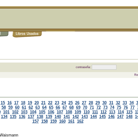
contraseña:
Re
15
16
17
18
19
20
21
22
23
24
25
26
27
28
29
30
31
32
33
34
58
59
60
61
62
63
64
65
66
67
68
69
70
71
72
73
74
75
76
77
0
101
102
103
104
105
106
107
108
109
110
111
112
113
114
115
1
134
135
136
137
138
139
140
141
142
143
144
145
146
147
148
1
157
158
159
160
161
162
 Waismann