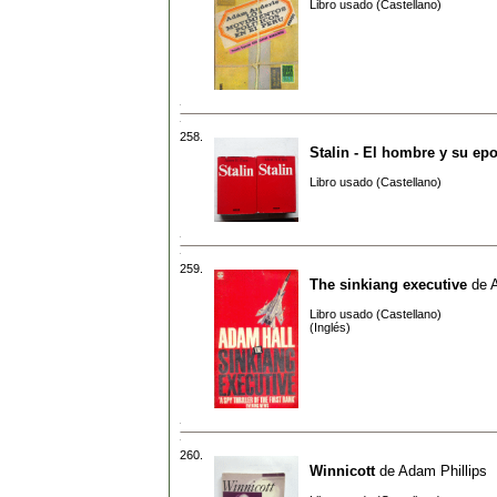
Libro usado (Castellano)
258.
Stalin - El hombre y su ep
Libro usado (Castellano)
259.
The sinkiang executive
de
Libro usado (Castellano)
(Inglés)
260.
Winnicott
de
Adam Phillips