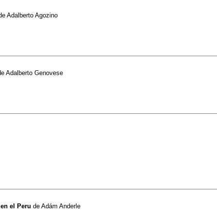
de
Adalberto Agozino
de
Adalberto Genovese
en el Peru
de
Adám Anderle