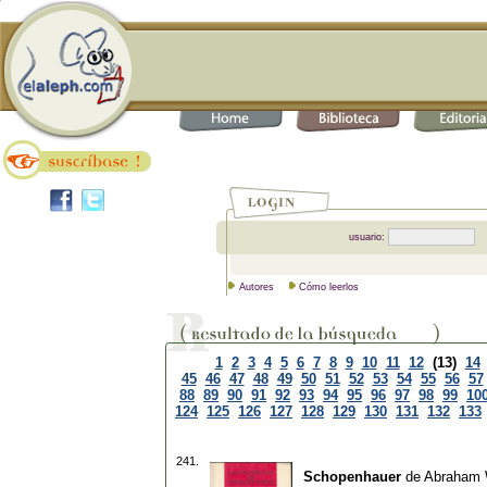
usuario:
Autores
Cómo leerlos
1
2
3
4
5
6
7
8
9
10
11
12
(13)
14
45
46
47
48
49
50
51
52
53
54
55
56
57
88
89
90
91
92
93
94
95
96
97
98
99
10
124
125
126
127
128
129
130
131
132
133
241.
Schopenhauer
de
Abraham