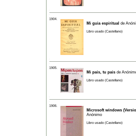
1904.
Mi guia espiritual
de
Anón
Libro usado (Castellano)
1905.
Mi pais, tu pais
de
Anónim
Libro usado (Castellano)
1906.
Microsoft windows (Versio
Anónimo
Libro usado (Castellano)