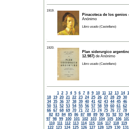
1919.
Pinacoteca de los genios 
Anónimo
Libro usado (Castellano)
1920.
Plan siderurgico argentin
12.987)
de
Anónimo
Libro usado (Castellano)
1
2
3
4
5
6
7
8
9
10
11
12
13
14
18
19
20
21
22
23
24
25
26
27
28
29
30
34
35
36
37
38
39
40
41
42
43
44
45
46
50
51
52
53
54
55
56
57
58
59
60
61
62
66
67
68
69
70
71
72
73
74
75
76
77
78
82
83
84
85
86
87
88
89
90
91
92
93
94
97
98
99
100
101
102
103
104
105
106
10
110
111
112
113
114
115
116
117
118
119
122
123
124
125
126
127
128
129
130
131