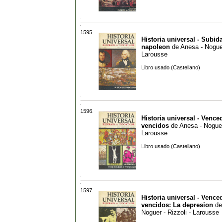
1595.
Historia universal - Subid
napoleon
de
Anesa - Noguer
Larousse
Libro usado (Castellano)
1596.
Historia universal - Vence
vencidos
de
Anesa - Noguer 
Larousse
Libro usado (Castellano)
1597.
Historia universal - Vence
vencidos: La depresion
d
Noguer - Rizzoli - Larousse