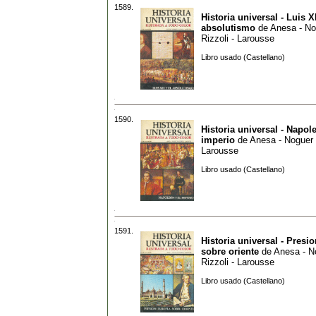
1589.
Historia universal - Luis X
absolutismo
de
Anesa - No
Rizzoli - Larousse
Libro usado (Castellano)
1590.
Historia universal - Napol
imperio
de
Anesa - Noguer -
Larousse
Libro usado (Castellano)
1591.
Historia universal - Presi
sobre oriente
de
Anesa - N
Rizzoli - Larousse
Libro usado (Castellano)