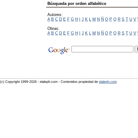
Búsqueda por orden alfabético
Autores:
A
B
C
D
E
F
G
H
I
J
K
L
M
N
Ñ
O
P
Q
R
S
T
U
V
Obras:
A
B
C
D
E
F
G
H
I
J
K
L
M
N
Ñ
O
P
Q
R
S
T
U
V
(c) Copyright 1999-2026 - elaleph.com - Contenidos propiedad de
elaleph.com