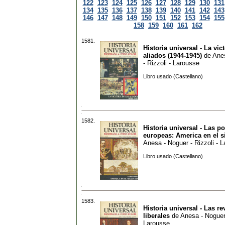
122
123
124
125
126
127
128
129
130
131
134
135
136
137
138
139
140
141
142
143
146
147
148
149
150
151
152
153
154
155
158
159
160
161
162
1581.
Historia universal - La vic
aliados (1944-1945)
de
Ane
- Rizzoli - Larousse
Libro usado (Castellano)
1582.
Historia universal - Las p
europeas: America en el s
Anesa - Noguer - Rizzoli - 
Libro usado (Castellano)
1583.
Historia universal - Las r
liberales
de
Anesa - Noguer 
Larousse