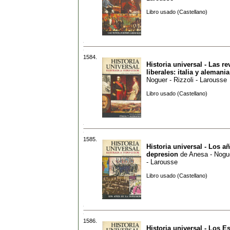
Libro usado (Castellano)
1584.
Historia universal - Las r
liberales: italia y alemania
Noguer - Rizzoli - Larousse
Libro usado (Castellano)
1585.
Historia universal - Los a
depresion
de
Anesa - Nogue
- Larousse
Libro usado (Castellano)
1586.
Historia universal - Los E