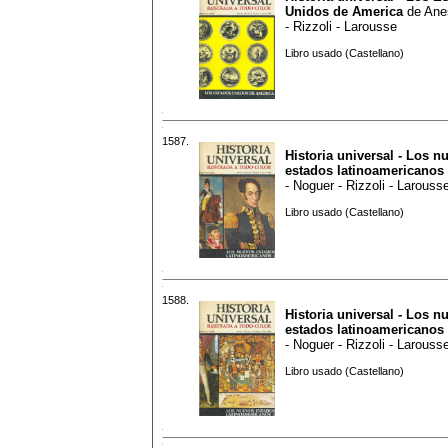
Unidos de America
de
Ane
- Rizzoli - Larousse
Libro usado (Castellano)
1587.
Historia universal - Los n
estados latinoamericanos
- Noguer - Rizzoli - Larouss
Libro usado (Castellano)
1588.
Historia universal - Los n
estados latinoamericanos
- Noguer - Rizzoli - Larouss
Libro usado (Castellano)