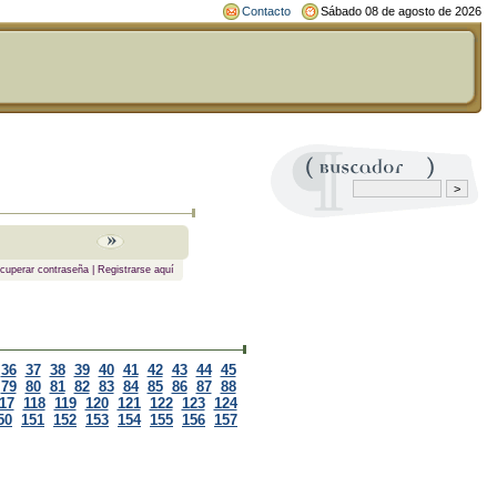
Contacto
Sábado 08 de agosto de 2026
cuperar contraseña
|
Registrarse aquí
36
37
38
39
40
41
42
43
44
45
79
80
81
82
83
84
85
86
87
88
17
118
119
120
121
122
123
124
50
151
152
153
154
155
156
157