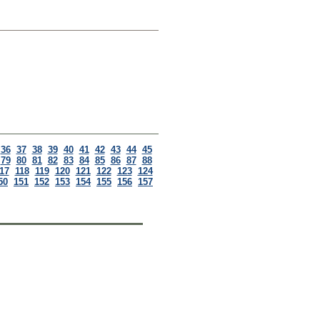
36
37
38
39
40
41
42
43
44
45
79
80
81
82
83
84
85
86
87
88
17
118
119
120
121
122
123
124
50
151
152
153
154
155
156
157