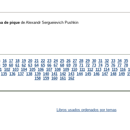
ma de pique
de
Alexandr Sergueievich Pushkin
5
16
17
18
19
20
21
22
23
24
25
26
27
28
29
30
31
32
33
34
35
8
59
60
61
62
63
64
65
66
67
68
69
70
71
72
73
74
75
76
77
78
1
102
103
104
105
106
107
108
109
110
111
112
113
114
115
116
1
135
136
137
138
139
140
141
142
143
144
145
146
147
148
149
1
158
159
160
161
162
Libros usados ordenados por temas