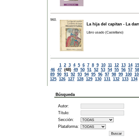
960.
La hija del capitan - La da
Libro usado (Castellano)
1
2
3
4
5
6
7
8
9
10
11
12
13
14
1
46
47
(48)
49
50
51
52
53
54
55
56
57
5
89
90
91
92
93
94
95
96
97
98
99
100
10
125
126
127
128
129
130
131
132
133
134
Búsqueda
Autor:
Título:
Sección:
Plataforma: