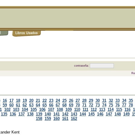
contraseña:
Re
5
16
17
18
19
20
21
22
23
24
25
26
27
28
29
30
31
32
33
34
35
8
59
60
61
62
63
64
65
66
67
68
69
70
71
72
73
74
75
76
77
78
1
102
103
104
105
106
107
108
109
110
111
112
113
114
115
116
1
135
136
137
138
139
140
141
142
143
144
145
146
147
148
149
1
158
159
160
161
162
xander Kent