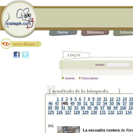
usuario:
Autores
Cómo leerlos
1
2
3
4
5
6
7
8
9
10
11
12
13
14
1
46
47
(48)
49
50
51
52
53
54
55
56
57
5
89
90
91
92
93
94
95
96
97
98
99
100
10
125
126
127
128
129
130
131
132
133
134
941.
La escuadra costera
de
Ale