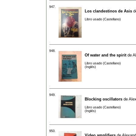
947.
Los clandestinos de Asis
d
Libro usado (Castellano)
948.
Of water and the spirit
de
A
Libro usado (Castellano)
(Inglés)
949.
Blocking oscillators
de
Ale
Libro usado (Castellano)
(Inglés)
950.
Video amplifiers
de
Alexand