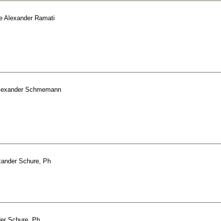
e
Alexander Ramati
lexander Schmemann
xander Schure, Ph
er Schure, Ph