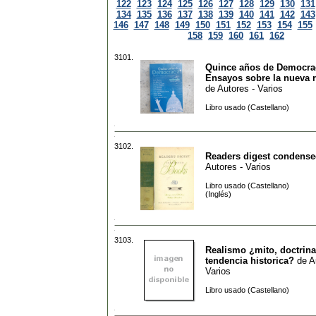
122
123
124
125
126
127
128
129
130
131
134
135
136
137
138
139
140
141
142
143
146
147
148
149
150
151
152
153
154
155
158
159
160
161
162
3101.
Quince años de Democrac
Ensayos sobre la nueva 
de
Autores - Varios
Libro usado (Castellano)
3102.
Readers digest condens
Autores - Varios
Libro usado (Castellano)
(Inglés)
3103.
Realismo ¿mito, doctrina
tendencia historica?
de
A
Varios
Libro usado (Castellano)