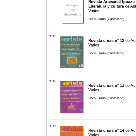
Revista Artesanal Iguazu
Literatura y cultura
de
Aut
Varios
Libro usado (Castellano)
3115.
Revista crisis n° 12
de
Aut
Varios
Libro usado (Castellano)
3116.
Revista crisis n° 13
de
Aut
Varios
Libro usado (Castellano)
3117.
Revista crisis n° 14
de
Aut
Varios