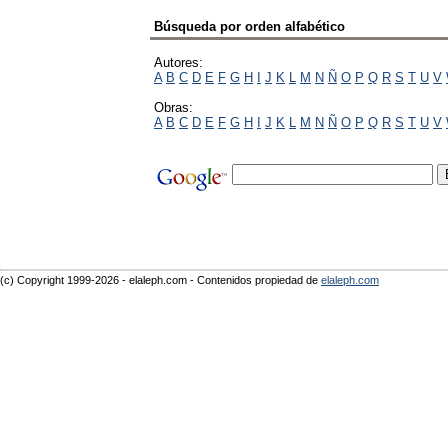
Búsqueda por orden alfabético
Autores:
A
B
C
D
E
F
G
H
I
J
K
L
M
N
Ñ
O
P
Q
R
S
T
U
V
Obras:
A
B
C
D
E
F
G
H
I
J
K
L
M
N
Ñ
O
P
Q
R
S
T
U
V
(c) Copyright 1999-2026 - elaleph.com - Contenidos propiedad de
elaleph.com