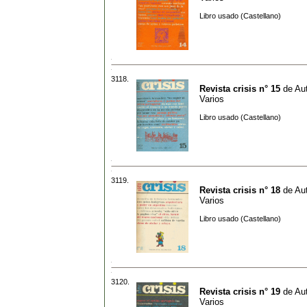
Libro usado (Castellano)
3118.
Revista crisis n° 15
de
Aut
Varios
Libro usado (Castellano)
3119.
Revista crisis n° 18
de
Aut
Varios
Libro usado (Castellano)
3120.
Revista crisis n° 19
de
Aut
Varios