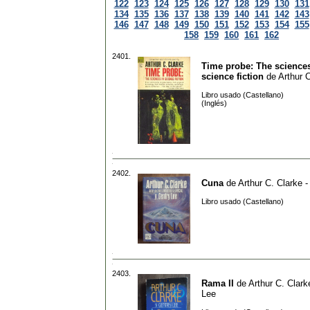
122
123
124
125
126
127
128
129
130
131
134
135
136
137
138
139
140
141
142
143
146
147
148
149
150
151
152
153
154
155
158
159
160
161
162
2401.
Time probe: The sciences
science fiction
de
Arthur 
Libro usado (Castellano)
(Inglés)
2402.
Cuna
de
Arthur C. Clarke 
Libro usado (Castellano)
2403.
Rama II
de
Arthur C. Clark
Lee