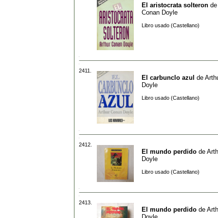
El aristocrata solteron
d
Conan Doyle
Libro usado (Castellano)
2411.
El carbunclo azul
de
Arth
Doyle
Libro usado (Castellano)
2412.
El mundo perdido
de
Art
Doyle
Libro usado (Castellano)
2413.
El mundo perdido
de
Art
Doyle