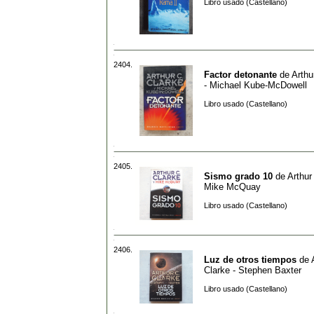
Libro usado (Castellano)
2404.
Factor detonante
de
Arthu
- Michael Kube-McDowell
Libro usado (Castellano)
2405.
Sismo grado 10
de
Arthur
Mike McQuay
Libro usado (Castellano)
2406.
Luz de otros tiempos
de
Clarke - Stephen Baxter
Libro usado (Castellano)