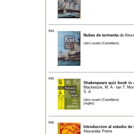
944.
Nubes de tormenta
de
Alex
Libro usado (Castellano)
945.
Shakespeare quiz book
de
Mackenzie, M. A - Ian T. Mor
S. A
Libro usado (Castellano)
(Inglés)
946.
Introduccion al estudio de
Alexander Petrie