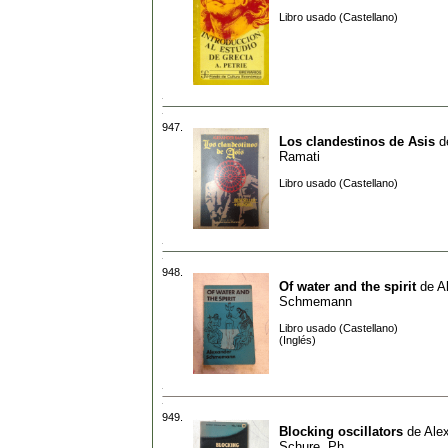
Libro usado (Castellano)
947.
Los clandestinos de Asis
d
Ramati
Libro usado (Castellano)
948.
Of water and the spirit
de
A
Schmemann
Libro usado (Castellano)
(Inglés)
949.
Blocking oscillators
de
Ale
Schure, Ph