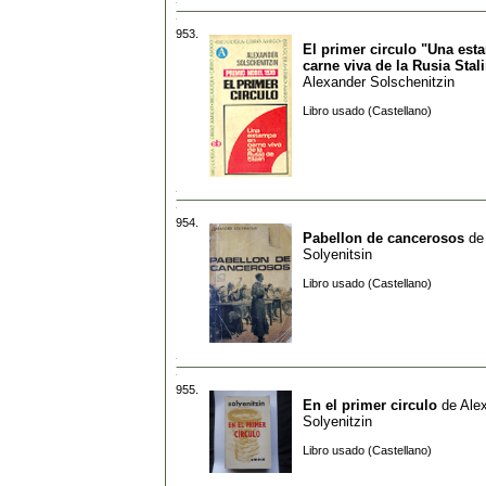
953.
El primer circulo "Una est
carne viva de la Rusia Stal
Alexander Solschenitzin
Libro usado (Castellano)
954.
Pabellon de cancerosos
d
Solyenitsin
Libro usado (Castellano)
955.
En el primer circulo
de
Ale
Solyenitzin
Libro usado (Castellano)