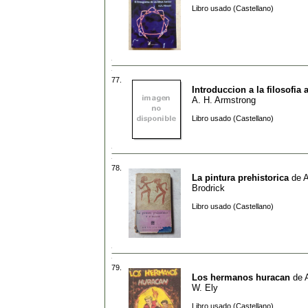
Libro usado (Castellano)
77.
Introduccion a la filosofia 
A. H. Armstrong
Libro usado (Castellano)
78.
La pintura prehistorica
de
A
Brodrick
Libro usado (Castellano)
79.
Los hermanos huracan
de
W. Ely
Libro usado (Castellano)