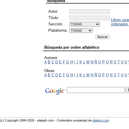
Búsqueda
Autor:
Título:
Libros usa
Sección:
ordenados
Plataforma:
Búsqueda por orden alfabético
Autores:
A
B
C
D
E
F
G
H
I
J
K
L
M
N
Ñ
O
P
Q
R
S
T
U
V
Obras:
A
B
C
D
E
F
G
H
I
J
K
L
M
N
Ñ
O
P
Q
R
S
T
U
V
(c) Copyright 1999-2026 - elaleph.com - Contenidos propiedad de
elaleph.com