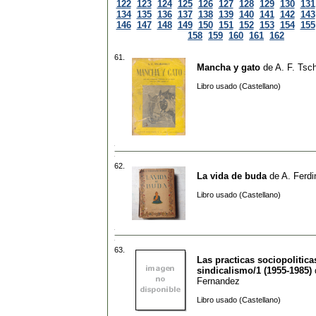
122
123
124
125
126
127
128
129
130
131
134
135
136
137
138
139
140
141
142
143
146
147
148
149
150
151
152
153
154
155
158
159
160
161
162
61.
Mancha y gato
de
A. F. Tsch
Libro usado (Castellano)
62.
La vida de buda
de
A. Ferdi
Libro usado (Castellano)
63.
Las practicas sociopolitica
sindicalismo/1 (1955-1985)
Fernandez
Libro usado (Castellano)