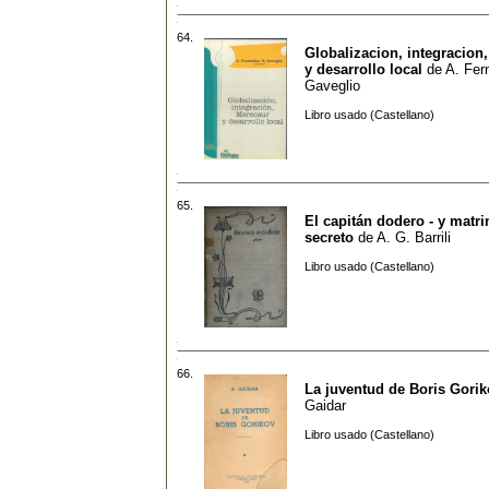
64.
Globalizacion, integracion
y desarrollo local
de
A. Fer
Gaveglio
Libro usado (Castellano)
65.
El capitán dodero - y matr
secreto
de
A. G. Barrili
Libro usado (Castellano)
66.
La juventud de Boris Gorik
Gaidar
Libro usado (Castellano)