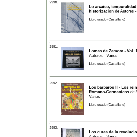
2990.
Lo arcaico, temporalidad
historizacion
de
Autores -
Libro usado (Castellano)
2991.
Lomas de Zamora - Vol. 
Autores - Varios
Libro usado (Castellano)
2992.
Los barbaros II - Los rei
Romano-Germanicos
de
Varios
Libro usado (Castellano)
2993.
Los curas de la revoluci
Autores - Varios