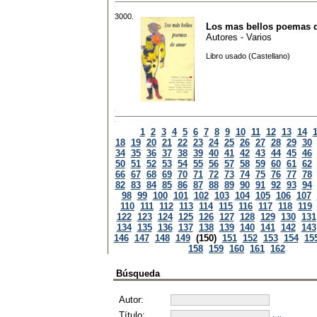
3000.
Los mas bellos poemas 
Autores - Varios
Libro usado (Castellano)
1
2
3
4
5
6
7
8
9
10
11
12
13
14
18
19
20
21
22
23
24
25
26
27
28
29
30
34
35
36
37
38
39
40
41
42
43
44
45
46
50
51
52
53
54
55
56
57
58
59
60
61
62
66
67
68
69
70
71
72
73
74
75
76
77
78
82
83
84
85
86
87
88
89
90
91
92
93
94
98
99
100
101
102
103
104
105
106
107
110
111
112
113
114
115
116
117
118
119
122
123
124
125
126
127
128
129
130
131
134
135
136
137
138
139
140
141
142
143
146
147
148
149
(150)
151
152
153
154
15
158
159
160
161
162
Búsqueda
Autor:
Título: