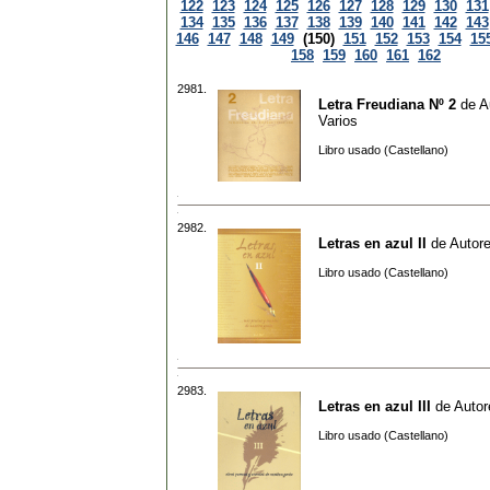
122
123
124
125
126
127
128
129
130
131
134
135
136
137
138
139
140
141
142
143
146
147
148
149
(150)
151
152
153
154
15
158
159
160
161
162
2981.
Letra Freudiana Nº 2
de
A
Varios
Libro usado (Castellano)
2982.
Letras en azul II
de
Autore
Libro usado (Castellano)
2983.
Letras en azul III
de
Autor
Libro usado (Castellano)