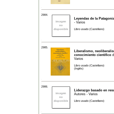
2984.
Leyendas de la Patagoni
- Varios
Libro usado (Castellano)
2985.
Liberalismo, neoliberali
conocimiento cientifico
d
Varios
Libro usado (Castellano)
(Inglés)
2986.
Liderazgo basado en res
Autores - Varios
Libro usado (Castellano)