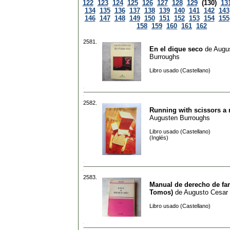
122
123
124
125
126
127
128
129
(130)
13
134
135
136
137
138
139
140
141
142
143
146
147
148
149
150
151
152
153
154
155
158
159
160
161
162
2581.
En el dique seco
de
Augu
Burroughs
Libro usado (Castellano)
2582.
Running with scissors a
Augusten Burroughs
Libro usado (Castellano)
(Inglés)
2583.
Manual de derecho de fam
Tomos)
de
Augusto Cesar 
Libro usado (Castellano)