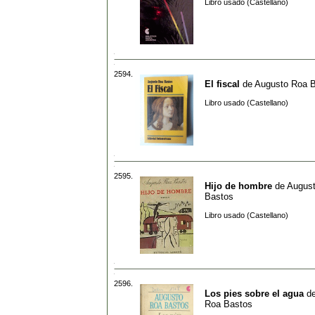
Libro usado (Castellano)
2594.
El fiscal
de
Augusto Roa 
Libro usado (Castellano)
2595.
Hijo de hombre
de
Augus
Bastos
Libro usado (Castellano)
2596.
Los pies sobre el agua
d
Roa Bastos