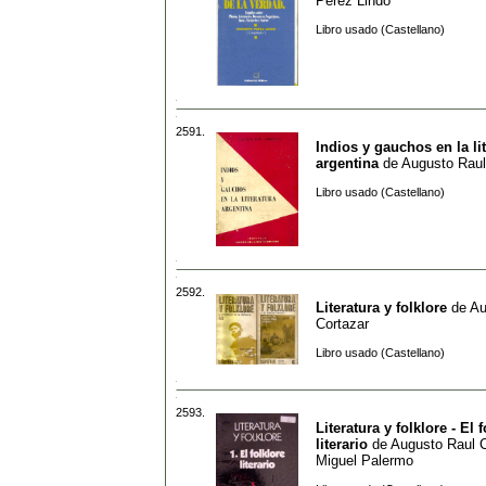
Perez Lindo
Libro usado (Castellano)
2591.
Indios y gauchos en la li
argentina
de
Augusto Raul
Libro usado (Castellano)
2592.
Literatura y folklore
de
Au
Cortazar
Libro usado (Castellano)
2593.
Literatura y folklore - El 
literario
de
Augusto Raul C
Miguel Palermo