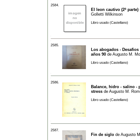
2584.
El leon cautivo (2ª parte)
Golletti Wilkinson
Libro usado (Castellano)
2585.
Los abogados - Desafios 
años 90
de
Augusto M. Mor
Libro usado (Castellano)
2586.
Balance, hidro - salino - 
stress
de
Augusto M. Rome
Libro usado (Castellano)
2587.
Fin de siglo
de
Augusto Ma