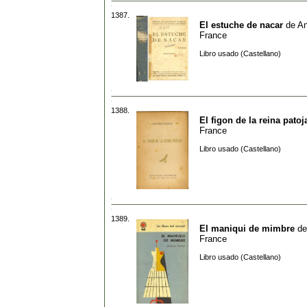
1387.
El estuche de nacar
de
An
France
Libro usado (Castellano)
1388.
El figon de la reina patoj
France
Libro usado (Castellano)
1389.
El maniqui de mimbre
d
France
Libro usado (Castellano)