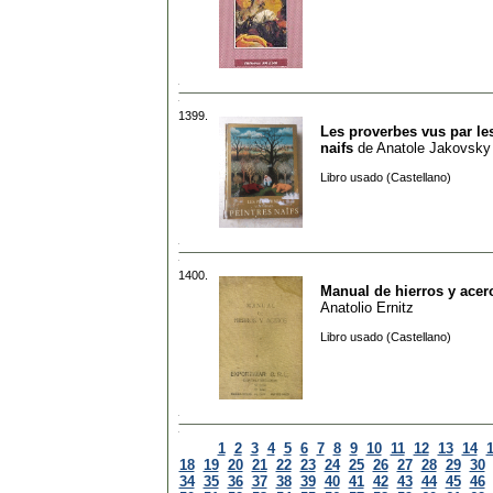
1399.
Les proverbes vus par le
naifs
de
Anatole Jakovsky
Libro usado (Castellano)
1400.
Manual de hierros y acer
Anatolio Ernitz
Libro usado (Castellano)
1
2
3
4
5
6
7
8
9
10
11
12
13
14
18
19
20
21
22
23
24
25
26
27
28
29
30
34
35
36
37
38
39
40
41
42
43
44
45
46