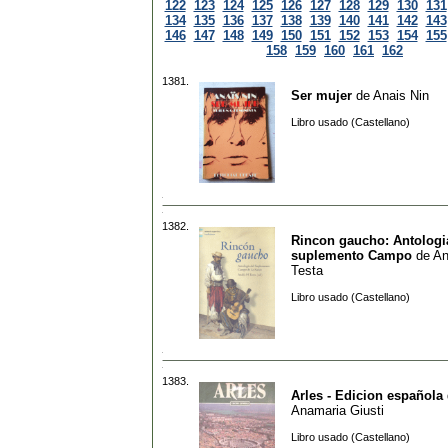
122
123
124
125
126
127
128
129
130
131
134
135
136
137
138
139
140
141
142
143
146
147
148
149
150
151
152
153
154
155
158
159
160
161
162
1381.
Ser mujer
de
Anais Nin
Libro usado (Castellano)
1382.
Rincon gaucho: Antologi
suplemento Campo
de
An
Testa
Libro usado (Castellano)
1383.
Arles - Edicion española
Anamaria Giusti
Libro usado (Castellano)