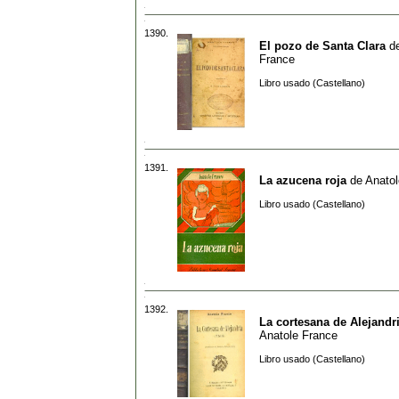
1390.
El pozo de Santa Clara
d
France
Libro usado (Castellano)
1391.
La azucena roja
de
Anatol
Libro usado (Castellano)
1392.
La cortesana de Alejandria
Anatole France
Libro usado (Castellano)