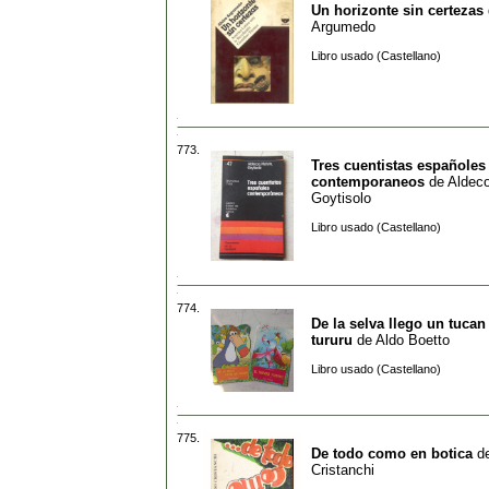
Un horizonte sin certezas
Argumedo
Libro usado (Castellano)
773.
Tres cuentistas españoles
contemporaneos
de
Aldeco
Goytisolo
Libro usado (Castellano)
774.
De la selva llego un tucan
tururu
de
Aldo Boetto
Libro usado (Castellano)
775.
De todo como en botica
d
Cristanchi