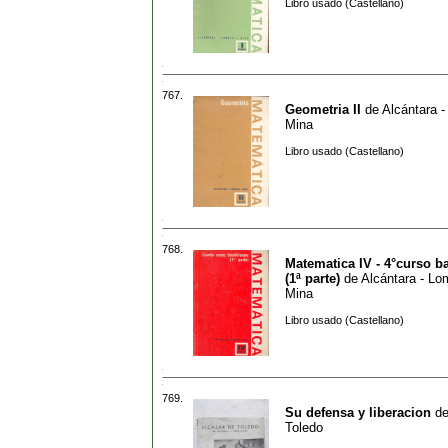
Libro usado (Castellano)
767.
Geometria II
de
Alcántara -
Mina
Libro usado (Castellano)
768.
Matematica IV - 4°curso ba
(1ª parte)
de
Alcántara - Lo
Mina
Libro usado (Castellano)
769.
Su defensa y liberacion
d
Toledo