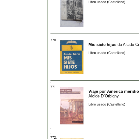
Libro usado (Castellano)
770.
Mis siete hijos
de
Alcide C
Libro usado (Castellano)
771.
Viaje por America meridio
Alcide D´Orbigny
Libro usado (Castellano)
772.