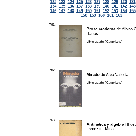
122
123
124
125
126
127
128
129
130
131
134
135
136
137
138
139
140
141
142
143
146
147
148
149
150
151
152
153
154
155
158
159
160
161
162
761.
Prosa moderna
de
Albino 
Barros
Libro usado (Castellano)
762.
Mirado
de
Albo Valletta
Libro usado (Castellano)
763.
Aritmetica y algebra III
de
Lomazzi - Mina