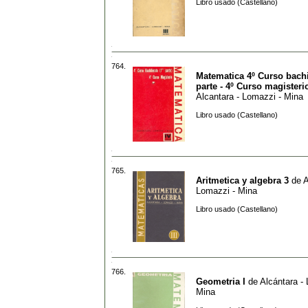
Libro usado (Castellano)
764.
Matematica 4º Curso bachi
parte - 4º Curso magisteri
Alcantara - Lomazzi - Mina
Libro usado (Castellano)
765.
Aritmetica y algebra 3
de
A
Lomazzi - Mina
Libro usado (Castellano)
766.
Geometria I
de
Alcántara -
Mina