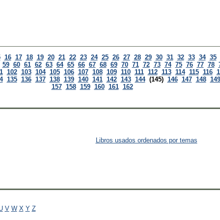
5
16
17
18
19
20
21
22
23
24
25
26
27
28
29
30
31
32
33
34
35
59
60
61
62
63
64
65
66
67
68
69
70
71
72
73
74
75
76
77
78
1
102
103
104
105
106
107
108
109
110
111
112
113
114
115
116
1
4
135
136
137
138
139
140
141
142
143
144
(145)
146
147
148
14
157
158
159
160
161
162
Libros usados ordenados por temas
U
V
W
X
Y
Z