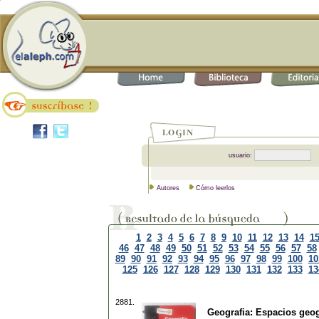
usuario:
Autores
Cómo leerlos
1
2
3
4
5
6
7
8
9
10
11
12
13
14
1
46
47
48
49
50
51
52
53
54
55
56
57
58
89
90
91
92
93
94
95
96
97
98
99
100
10
125
126
127
128
129
130
131
132
133
13
2881.
Geografia: Espacios geog