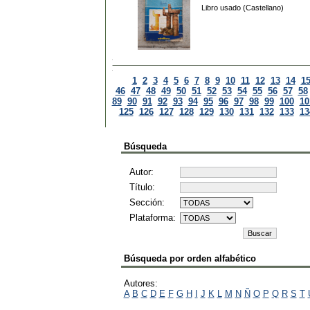
Libro usado (Castellano)
1
2
3
4
5
6
7
8
9
10
11
12
13
14
1
46
47
48
49
50
51
52
53
54
55
56
57
58
89
90
91
92
93
94
95
96
97
98
99
100
10
125
126
127
128
129
130
131
132
133
13
Búsqueda
Autor:
Título:
Sección:
Plataforma:
Búsqueda por orden alfabético
Autores:
A
B
C
D
E
F
G
H
I
J
K
L
M
N
Ñ
O
P
Q
R
S
T