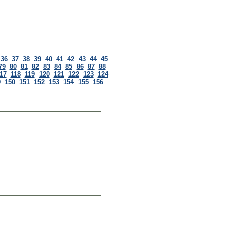
36
37
38
39
40
41
42
43
44
45
79
80
81
82
83
84
85
86
87
88
17
118
119
120
121
122
123
124
9
150
151
152
153
154
155
156