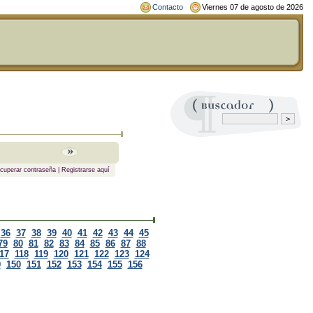
Contacto
Viernes 07 de agosto de 2026
cuperar contraseña
|
Registrarse aquí
36
37
38
39
40
41
42
43
44
45
79
80
81
82
83
84
85
86
87
88
17
118
119
120
121
122
123
124
9
150
151
152
153
154
155
156