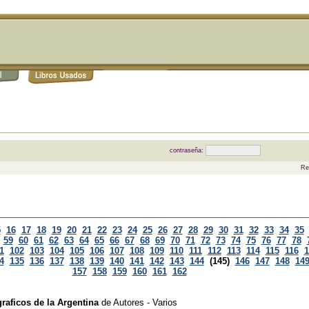
contraseña:
Re
5
16
17
18
19
20
21
22
23
24
25
26
27
28
29
30
31
32
33
34
35
59
60
61
62
63
64
65
66
67
68
69
70
71
72
73
74
75
76
77
78
1
102
103
104
105
106
107
108
109
110
111
112
113
114
115
116
1
4
135
136
137
138
139
140
141
142
143
144
(145)
146
147
148
14
157
158
159
160
161
162
raficos de la Argentina
de
Autores - Varios