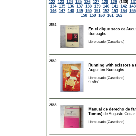
122
123
124
125
126
127
128
129
(130)
13
134
135
136
137
138
139
140
141
142
143
146
147
148
149
150
151
152
153
154
155
158
159
160
161
162
2581.
En el dique seco
de
Augu
Burroughs
Libro usado (Castellano)
2582.
Running with scissors a
Augusten Burroughs
Libro usado (Castellano)
(Inglés)
2583.
Manual de derecho de fam
Tomos)
de
Augusto Cesar 
Libro usado (Castellano)