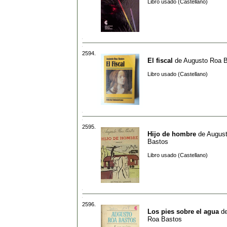
Libro usado (Castellano)
2594.
El fiscal
de
Augusto Roa 
Libro usado (Castellano)
2595.
Hijo de hombre
de
Augus
Bastos
Libro usado (Castellano)
2596.
Los pies sobre el agua
d
Roa Bastos