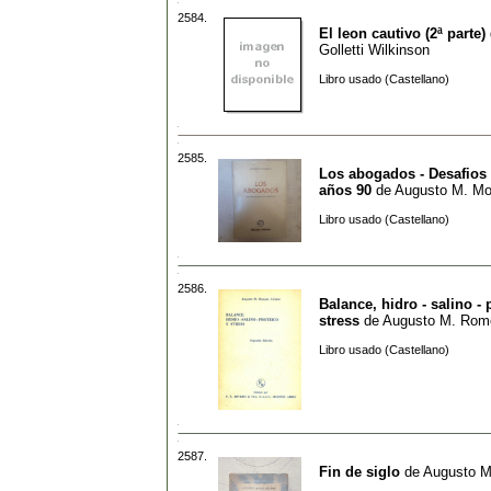
2584.
El leon cautivo (2ª parte)
Golletti Wilkinson
Libro usado (Castellano)
2585.
Los abogados - Desafios 
años 90
de
Augusto M. Mor
Libro usado (Castellano)
2586.
Balance, hidro - salino - 
stress
de
Augusto M. Rome
Libro usado (Castellano)
2587.
Fin de siglo
de
Augusto Ma