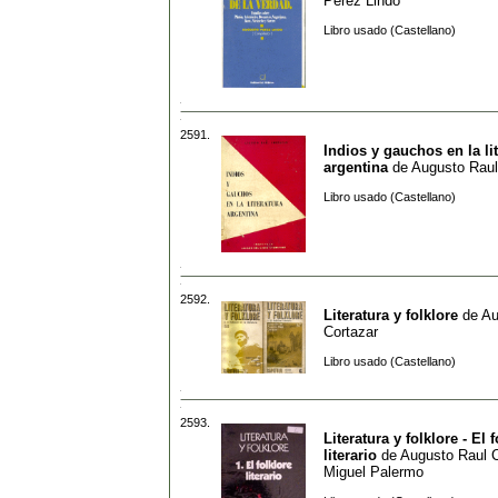
Perez Lindo
Libro usado (Castellano)
2591.
Indios y gauchos en la li
argentina
de
Augusto Raul
Libro usado (Castellano)
2592.
Literatura y folklore
de
Au
Cortazar
Libro usado (Castellano)
2593.
Literatura y folklore - El 
literario
de
Augusto Raul C
Miguel Palermo