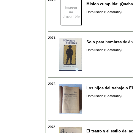
Mision cumplida: ¡Quebra
Libro usado (Castellano)
2071.
Solo para hombres
de
An
Libro usado (Castellano)
2072.
Los hijos del trabajo o E
Libro usado (Castellano)
2073.
El teatro y el estilo del a