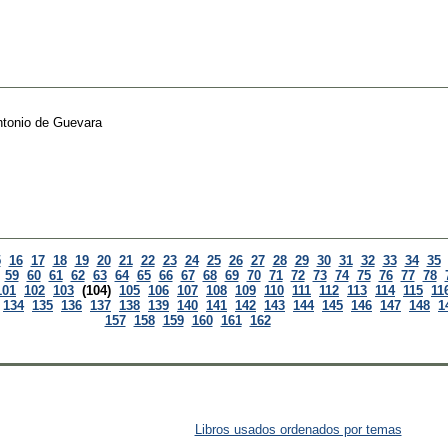
tonio de Guevara
5
16
17
18
19
20
21
22
23
24
25
26
27
28
29
30
31
32
33
34
35
59
60
61
62
63
64
65
66
67
68
69
70
71
72
73
74
75
76
77
78
101
102
103
(104)
105
106
107
108
109
110
111
112
113
114
115
11
134
135
136
137
138
139
140
141
142
143
144
145
146
147
148
1
157
158
159
160
161
162
Libros usados ordenados por temas