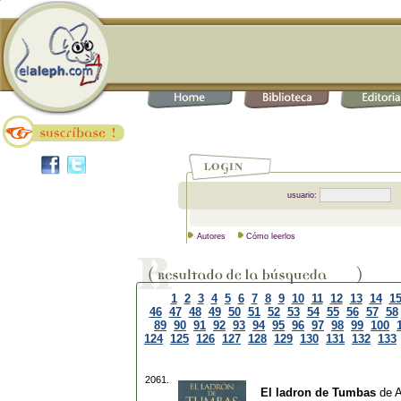
usuario:
Autores
Cómo leerlos
1
2
3
4
5
6
7
8
9
10
11
12
13
14
1
46
47
48
49
50
51
52
53
54
55
56
57
58
89
90
91
92
93
94
95
96
97
98
99
100
124
125
126
127
128
129
130
131
132
133
2061.
El ladron de Tumbas
de
A