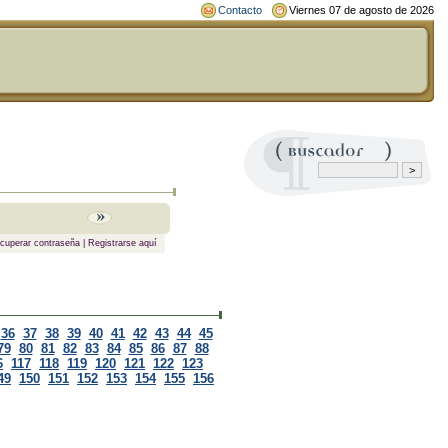
Contacto
Viernes 07 de agosto de 2026
cuperar contraseña
|
Registrarse aquí
36
37
38
39
40
41
42
43
44
45
79
80
81
82
83
84
85
86
87
88
6
117
118
119
120
121
122
123
49
150
151
152
153
154
155
156