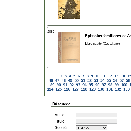
2080.
Epistolas familiares
de
An
Libro usado (Castellano)
1
2
3
4
5
6
7
8
9
10
11
12
13
14
1
46
47
48
49
50
51
52
53
54
55
56
57
58
89
90
91
92
93
94
95
96
97
98
99
100
124
125
126
127
128
129
130
131
132
133
Búsqueda
Autor:
Título:
Sección: