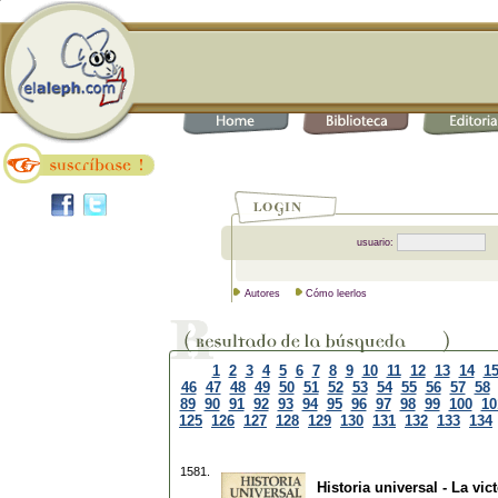
usuario:
Autores
Cómo leerlos
1
2
3
4
5
6
7
8
9
10
11
12
13
14
1
46
47
48
49
50
51
52
53
54
55
56
57
58
89
90
91
92
93
94
95
96
97
98
99
100
10
125
126
127
128
129
130
131
132
133
134
1581.
Historia universal - La vic