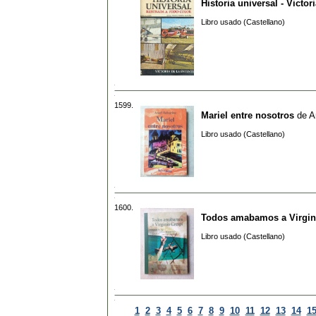
Historia universal - Victor
Libro usado (Castellano)
1599.
Mariel entre nosotros
de
A
Libro usado (Castellano)
1600.
Todos amabamos a Virgin
Libro usado (Castellano)
1
2
3
4
5
6
7
8
9
10
11
12
13
14
1