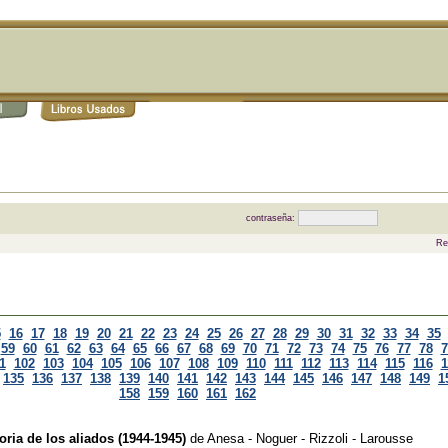
contraseña:
Re
5
16
17
18
19
20
21
22
23
24
25
26
27
28
29
30
31
32
33
34
35
59
60
61
62
63
64
65
66
67
68
69
70
71
72
73
74
75
76
77
78
7
1
102
103
104
105
106
107
108
109
110
111
112
113
114
115
116
1
135
136
137
138
139
140
141
142
143
144
145
146
147
148
149
1
158
159
160
161
162
toria de los aliados (1944-1945)
de
Anesa - Noguer - Rizzoli - Larousse