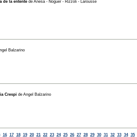
ia de la entente
de
Anesa - Noguer - Rizzoli - Larousse
ngel Balzarino
ia Crespi
de
Angel Balzarino
5
16
17
18
19
20
21
22
23
24
25
26
27
28
29
30
31
32
33
34
35