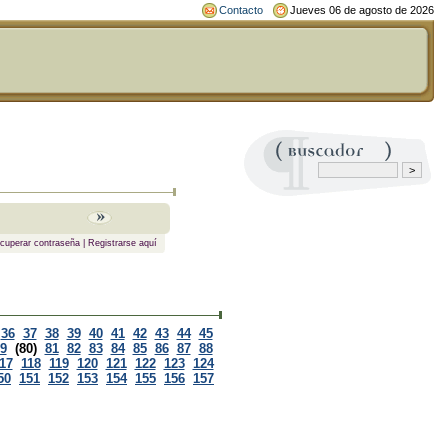
Contacto
Jueves 06 de agosto de 2026
cuperar contraseña
|
Registrarse aquí
36
37
38
39
40
41
42
43
44
45
9
(80)
81
82
83
84
85
86
87
88
17
118
119
120
121
122
123
124
50
151
152
153
154
155
156
157