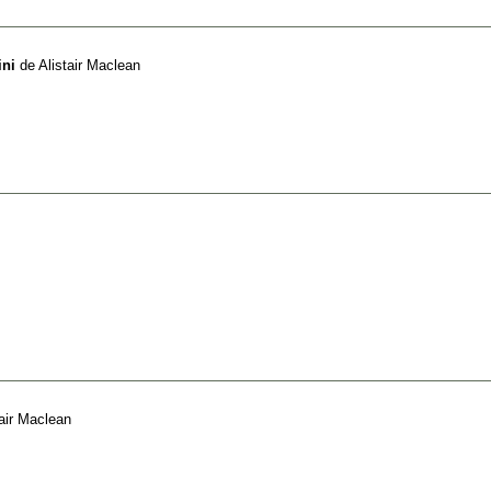
ini
de
Alistair Maclean
tair Maclean