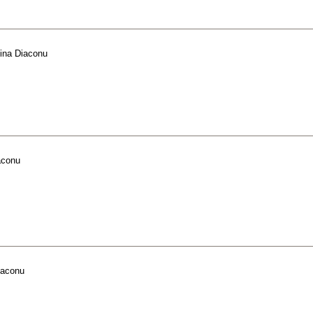
lina Diaconu
aconu
iaconu