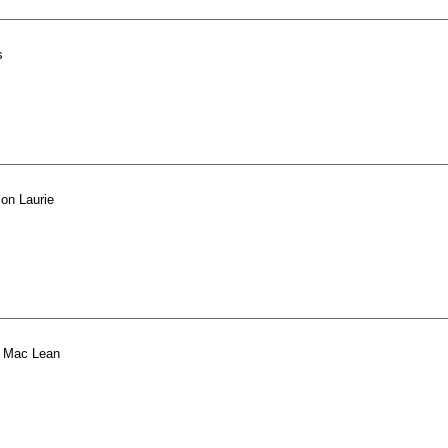
s
son Laurie
ir Mac Lean