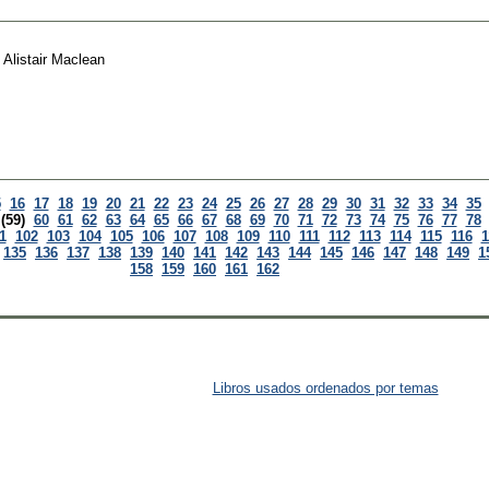
e
Alistair Maclean
5
16
17
18
19
20
21
22
23
24
25
26
27
28
29
30
31
32
33
34
35
(59)
60
61
62
63
64
65
66
67
68
69
70
71
72
73
74
75
76
77
78
1
102
103
104
105
106
107
108
109
110
111
112
113
114
115
116
1
135
136
137
138
139
140
141
142
143
144
145
146
147
148
149
1
158
159
160
161
162
Libros usados ordenados por temas