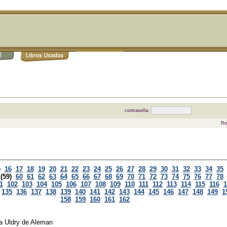
contraseña:
Re
5
16
17
18
19
20
21
22
23
24
25
26
27
28
29
30
31
32
33
34
35
(59)
60
61
62
63
64
65
66
67
68
69
70
71
72
73
74
75
76
77
78
1
102
103
104
105
106
107
108
109
110
111
112
113
114
115
116
1
135
136
137
138
139
140
141
142
143
144
145
146
147
148
149
1
158
159
160
161
162
ia Uldry de Aleman