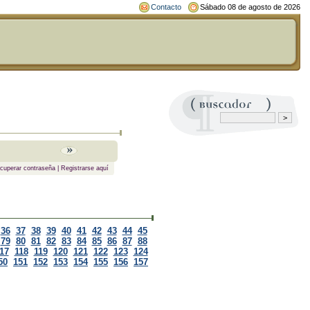
Contacto
Sábado 08 de agosto de 2026
cuperar contraseña
|
Registrarse aquí
36
37
38
39
40
41
42
43
44
45
79
80
81
82
83
84
85
86
87
88
17
118
119
120
121
122
123
124
50
151
152
153
154
155
156
157