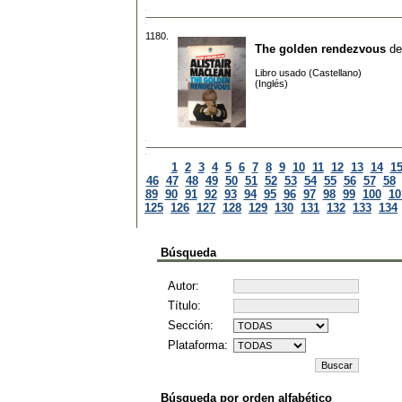
1180.
The golden rendezvous
d
Libro usado (Castellano)
(Inglés)
1
2
3
4
5
6
7
8
9
10
11
12
13
14
1
46
47
48
49
50
51
52
53
54
55
56
57
58
89
90
91
92
93
94
95
96
97
98
99
100
10
125
126
127
128
129
130
131
132
133
134
Búsqueda
Autor:
Título:
Sección:
Plataforma:
Búsqueda por orden alfabético