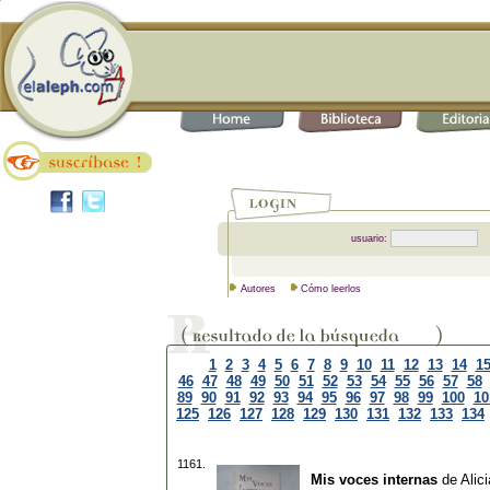
usuario:
Autores
Cómo leerlos
1
2
3
4
5
6
7
8
9
10
11
12
13
14
1
46
47
48
49
50
51
52
53
54
55
56
57
58
89
90
91
92
93
94
95
96
97
98
99
100
10
125
126
127
128
129
130
131
132
133
134
1161.
Mis voces internas
de
Alic