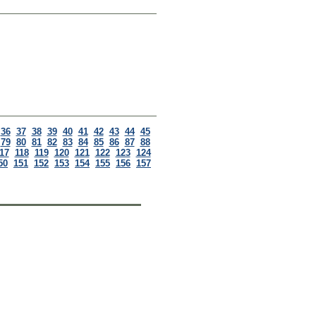
36
37
38
39
40
41
42
43
44
45
79
80
81
82
83
84
85
86
87
88
17
118
119
120
121
122
123
124
50
151
152
153
154
155
156
157