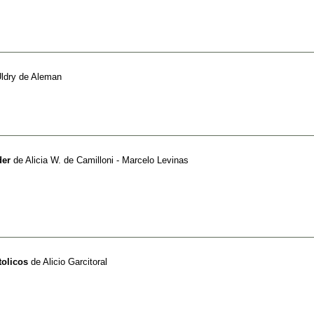
Uldry de Aleman
der
de
Alicia W. de Camilloni - Marcelo Levinas
tolicos
de
Alicio Garcitoral