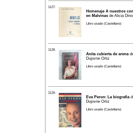
1127.
Homenaje A nuestros co
en Malvinas
de
Alicia Din
Libro usado (Castellano)
1128.
Anita cubierta de arena
d
Dujovne Ortiz
Libro usado (Castellano)
1129.
Eva Peron: La biografia
d
Dujovne Ortiz
Libro usado (Castellano)