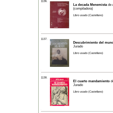
1136.
La decada Menemista
de
(compiladora)
Libro usado (Castellano)
1137.
Descubrimiento del mun
Jurado
Libro usado (Castellano)
1138.
El cuarto mandamiento
d
Jurado
Libro usado (Castellano)