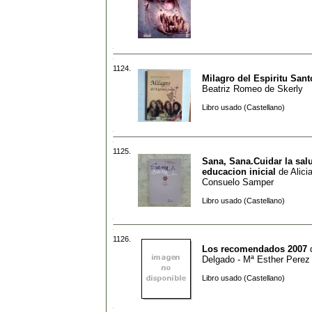
1124.
Milagro del Espiritu Sant
Beatriz Romeo de Skerly
Libro usado (Castellano)
1125.
Sana, Sana.Cuidar la salu
educacion inicial
de
Alici
Consuelo Samper
Libro usado (Castellano)
1126.
Los recomendados 2007
Delgado - Mª Esther Perez
Libro usado (Castellano)