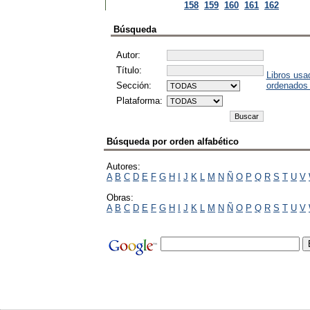
158
159
160
161
162
Búsqueda
Autor:
Título:
Libros usa
Sección:
ordenados
Plataforma:
Búsqueda por orden alfabético
Autores:
A
B
C
D
E
F
G
H
I
J
K
L
M
N
Ñ
O
P
Q
R
S
T
U
V
Obras:
A
B
C
D
E
F
G
H
I
J
K
L
M
N
Ñ
O
P
Q
R
S
T
U
V