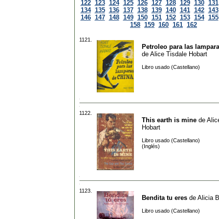
122
123
124
125
126
127
128
129
130
131
134
135
136
137
138
139
140
141
142
143
146
147
148
149
150
151
152
153
154
155
158
159
160
161
162
1121.
Petroleo para las lampar
de
Alice Tisdale Hobart
Libro usado (Castellano)
1122.
This earth is mine
de
Alic
Hobart
Libro usado (Castellano)
(Inglés)
1123.
Bendita tu eres
de
Alicia B
Libro usado (Castellano)