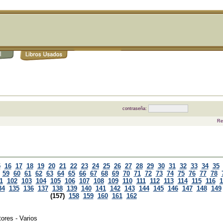
contraseña:
Re
5
16
17
18
19
20
21
22
23
24
25
26
27
28
29
30
31
32
33
34
35
59
60
61
62
63
64
65
66
67
68
69
70
71
72
73
74
75
76
77
78
1
102
103
104
105
106
107
108
109
110
111
112
113
114
115
116
1
34
135
136
137
138
139
140
141
142
143
144
145
146
147
148
149
(157)
158
159
160
161
162
ores - Varios