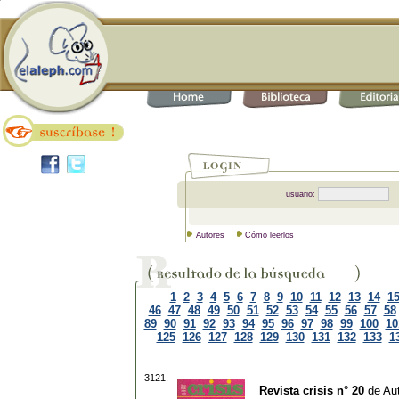
usuario:
Autores
Cómo leerlos
1
2
3
4
5
6
7
8
9
10
11
12
13
14
1
46
47
48
49
50
51
52
53
54
55
56
57
58
89
90
91
92
93
94
95
96
97
98
99
100
10
125
126
127
128
129
130
131
132
133
1
3121.
Revista crisis n° 20
de
Aut