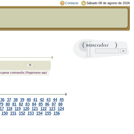
Contacto
Sábado 08 de agosto de 2026
cuperar contraseña
|
Registrarse aquí
36
37
38
39
40
41
42
43
44
45
79
80
81
82
83
84
85
86
87
88
17
118
119
120
121
122
123
124
150
151
152
153
154
155
156