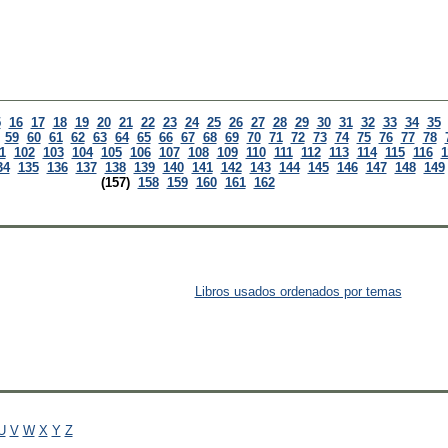
5
16
17
18
19
20
21
22
23
24
25
26
27
28
29
30
31
32
33
34
35
59
60
61
62
63
64
65
66
67
68
69
70
71
72
73
74
75
76
77
78
1
102
103
104
105
106
107
108
109
110
111
112
113
114
115
116
1
34
135
136
137
138
139
140
141
142
143
144
145
146
147
148
149
(157)
158
159
160
161
162
Libros usados ordenados por temas
U
V
W
X
Y
Z