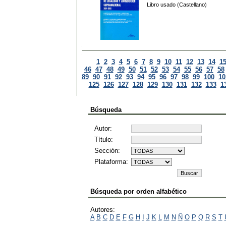
Libro usado (Castellano)
1
2
3
4
5
6
7
8
9
10
11
12
13
14
1
46
47
48
49
50
51
52
53
54
55
56
57
58
89
90
91
92
93
94
95
96
97
98
99
100
10
125
126
127
128
129
130
131
132
133
1
Búsqueda
Autor:
Título:
Sección:
Plataforma:
Búsqueda por orden alfabético
Autores:
A
B
C
D
E
F
G
H
I
J
K
L
M
N
Ñ
O
P
Q
R
S
T