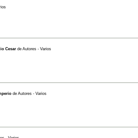
rios
lio Cesar
de
Autores - Varios
mperio
de
Autores - Varios
es - Varios