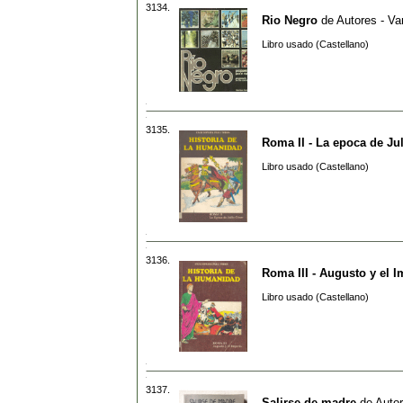
3134.
Rio Negro
de
Autores - Va
Libro usado (Castellano)
3135.
Roma II - La epoca de Ju
Libro usado (Castellano)
3136.
Roma III - Augusto y el I
Libro usado (Castellano)
3137.
Salirse de madre
de
Autor