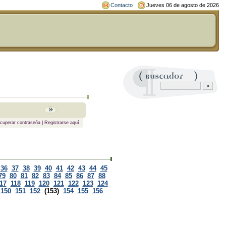
Contacto
Jueves 06 de agosto de 2026
cuperar contraseña
|
Registrarse aquí
36
37
38
39
40
41
42
43
44
45
79
80
81
82
83
84
85
86
87
88
17
118
119
120
121
122
123
124
150
151
152
(153)
154
155
156