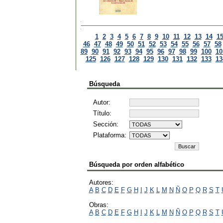
1
2
3
4
5
6
7
8
9
10
11
12
13
14
1
46
47
48
49
50
51
52
53
54
55
56
57
58
89
90
91
92
93
94
95
96
97
98
99
100
10
125
126
127
128
129
130
131
132
133
13
Búsqueda
Autor:
Título:
Sección:
Plataforma:
Búsqueda por orden alfabético
Autores:
A
B
C
D
E
F
G
H
I
J
K
L
M
N
Ñ
O
P
Q
R
S
T
Obras:
A
B
C
D
E
F
G
H
I
J
K
L
M
N
Ñ
O
P
Q
R
S
T