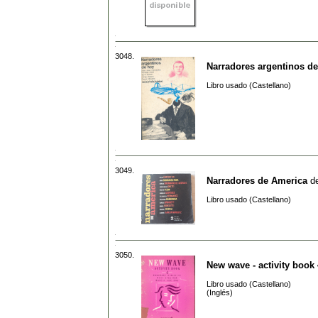
3048.
Narradores argentinos d
Libro usado (Castellano)
3049.
Narradores de America
d
Libro usado (Castellano)
3050.
New wave - activity book 
Libro usado (Castellano)
(Inglés)