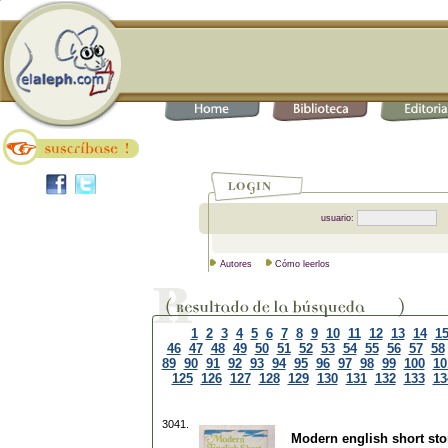
usuario:
Autores
Cómo leerlos
1
2
3
4
5
6
7
8
9
10
11
12
13
14
1
46
47
48
49
50
51
52
53
54
55
56
57
58
89
90
91
92
93
94
95
96
97
98
99
100
10
125
126
127
128
129
130
131
132
133
13
3041.
Modern english short stor