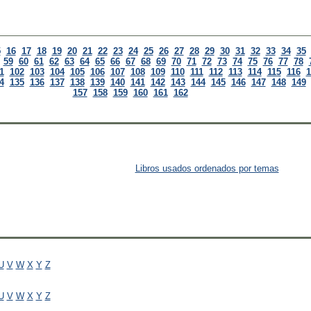
5
16
17
18
19
20
21
22
23
24
25
26
27
28
29
30
31
32
33
34
35
59
60
61
62
63
64
65
66
67
68
69
70
71
72
73
74
75
76
77
78
1
102
103
104
105
106
107
108
109
110
111
112
113
114
115
116
1
4
135
136
137
138
139
140
141
142
143
144
145
146
147
148
149
157
158
159
160
161
162
Libros usados ordenados por temas
U
V
W
X
Y
Z
U
V
W
X
Y
Z