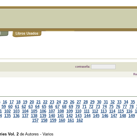
contraseña:
Re
5
16
17
18
19
20
21
22
23
24
25
26
27
28
29
30
31
32
33
34
35
59
60
61
62
63
64
65
66
67
68
69
70
71
72
73
74
75
76
77
78
1
102
103
104
105
106
107
108
109
110
111
112
113
114
115
116
1
4
135
136
137
138
139
140
141
142
143
144
145
146
147
148
149
157
158
159
160
161
162
ies Vol. 2
de
Autores - Varios