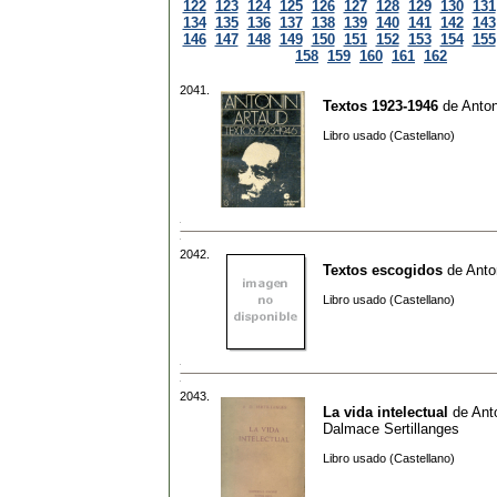
122
123
124
125
126
127
128
129
130
131
134
135
136
137
138
139
140
141
142
143
146
147
148
149
150
151
152
153
154
155
158
159
160
161
162
2041.
Textos 1923-1946
de
Anton
Libro usado (Castellano)
2042.
Textos escogidos
de
Anto
Libro usado (Castellano)
2043.
La vida intelectual
de
Ant
Dalmace Sertillanges
Libro usado (Castellano)