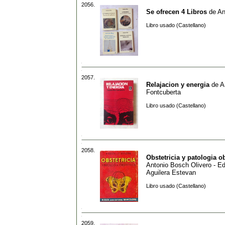
2056.
Se ofrecen 4 Libros
de
An
Libro usado (Castellano)
2057.
Relajacion y energia
de
A
Fontcuberta
Libro usado (Castellano)
2058.
Obstetricia y patologia ob
Antonio Bosch Olivero - E
Aguilera Estevan
Libro usado (Castellano)
2059.