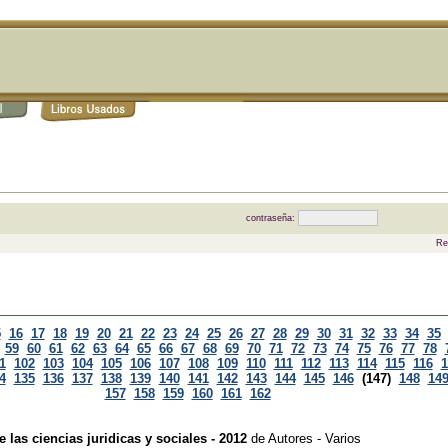
contraseña:
Re
5
16
17
18
19
20
21
22
23
24
25
26
27
28
29
30
31
32
33
34
35
59
60
61
62
63
64
65
66
67
68
69
70
71
72
73
74
75
76
77
78
1
102
103
104
105
106
107
108
109
110
111
112
113
114
115
116
1
4
135
136
137
138
139
140
141
142
143
144
145
146
(147)
148
14
157
158
159
160
161
162
 las ciencias juridicas y sociales - 2012
de
Autores - Varios