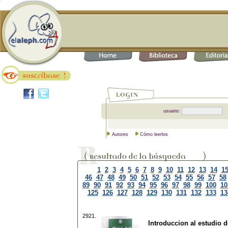
usuario:
Autores
Cómo leerlos
1
2
3
4
5
6
7
8
9
10
11
12
13
14
1
46
47
48
49
50
51
52
53
54
55
56
57
58
89
90
91
92
93
94
95
96
97
98
99
100
10
125
126
127
128
129
130
131
132
133
13
2921.
Introduccion al estudio de