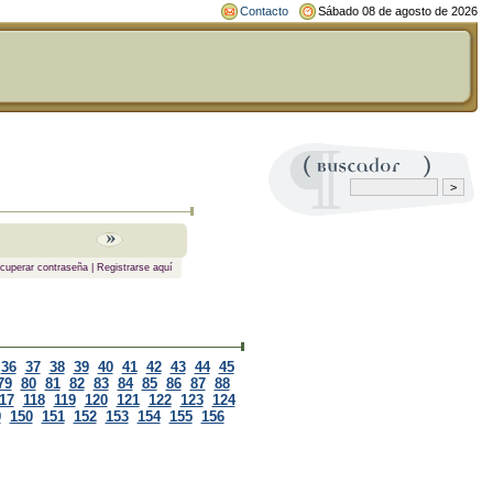
Contacto
Sábado 08 de agosto de 2026
cuperar contraseña
|
Registrarse aquí
36
37
38
39
40
41
42
43
44
45
79
80
81
82
83
84
85
86
87
88
17
118
119
120
121
122
123
124
9
150
151
152
153
154
155
156