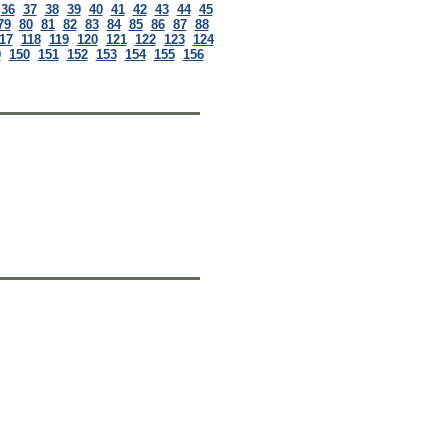
36
37
38
39
40
41
42
43
44
45
79
80
81
82
83
84
85
86
87
88
17
118
119
120
121
122
123
124
9
150
151
152
153
154
155
156