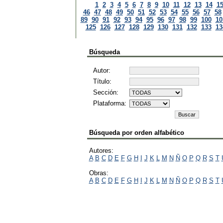
1
2
3
4
5
6
7
8
9
10
11
12
13
14
1
46
47
48
49
50
51
52
53
54
55
56
57
58
89
90
91
92
93
94
95
96
97
98
99
100
10
125
126
127
128
129
130
131
132
133
13
Búsqueda
Autor:
Título:
Sección:
Plataforma:
Búsqueda por orden alfabético
Autores:
A
B
C
D
E
F
G
H
I
J
K
L
M
N
Ñ
O
P
Q
R
S
T
Obras:
A
B
C
D
E
F
G
H
I
J
K
L
M
N
Ñ
O
P
Q
R
S
T