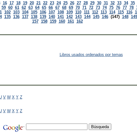
5
16
17
18
19
20
21
22
23
24
25
26
27
28
29
30
31
32
33
34
35
59
60
61
62
63
64
65
66
67
68
69
70
71
72
73
74
75
76
77
78
1
102
103
104
105
106
107
108
109
110
111
112
113
114
115
116
1
4
135
136
137
138
139
140
141
142
143
144
145
146
(147)
148
14
157
158
159
160
161
162
Libros usados ordenados por temas
U
V
W
X
Y
Z
U
V
W
X
Y
Z