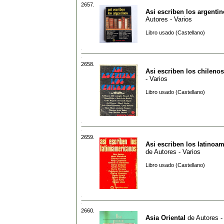
2657.
Asi escriben los argenti
Autores - Varios
Libro usado (Castellano)
2658.
Asi escriben los chilenos
- Varios
Libro usado (Castellano)
2659.
Asi escriben los latinoa
de
Autores - Varios
Libro usado (Castellano)
2660.
Asia Oriental
de
Autores -