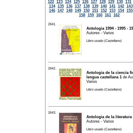
122
123
124
125
126
127
128
129
130
131
134
135
136
137
138
139
140
141
142
143
146
147
148
149
150
151
152
153
154
155
158
159
160
161
162
2641.
Antologia 1994 - 1995 - 1
Autores - Varios
Libro usado (Castellano)
2642.
Antologia de la ciencia f
lengua castellana 1
de
Au
Varios
Libro usado (Castellano)
2643.
Antologia de la literatura
Autores - Varios
Libro usado (Castellano)