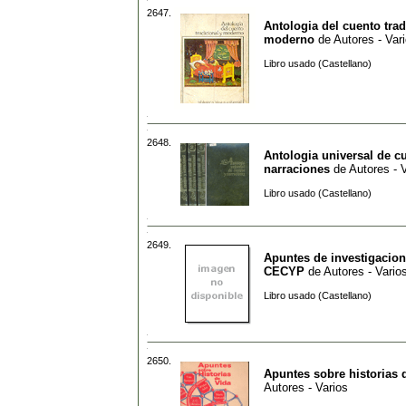
2647.
Antologia del cuento trad
moderno
de
Autores - Var
Libro usado (Castellano)
2648.
Antologia universal de c
narraciones
de
Autores - 
Libro usado (Castellano)
2649.
Apuntes de investigacion
CECYP
de
Autores - Vario
Libro usado (Castellano)
2650.
Apuntes sobre historias 
Autores - Varios