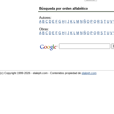
Búsqueda por orden alfabético
Autores:
A
B
C
D
E
F
G
H
I
J
K
L
M
N
Ñ
O
P
Q
R
S
T
U
V
Obras:
A
B
C
D
E
F
G
H
I
J
K
L
M
N
Ñ
O
P
Q
R
S
T
U
V
(c) Copyright 1999-2026 - elaleph.com - Contenidos propiedad de
elaleph.com