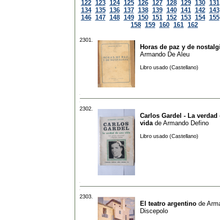
122
123
124
125
126
127
128
129
130
131
134
135
136
137
138
139
140
141
142
143
146
147
148
149
150
151
152
153
154
155
158
159
160
161
162
2301.
Horas de paz y de nostalg
Armando De Aleu
Libro usado (Castellano)
2302.
Carlos Gardel - La verdad
vida
de
Armando Defino
Libro usado (Castellano)
2303.
El teatro argentino
de
Arm
Discepolo