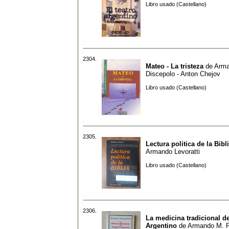
Libro usado (Castellano)
2304.
Mateo - La tristeza
de
Arm
Discepolo - Anton Chejov
Libro usado (Castellano)
2305.
Lectura politica de la Bibl
Armando Levoratti
Libro usado (Castellano)
2306.
La medicina tradicional d
Argentino
de
Armando M. P