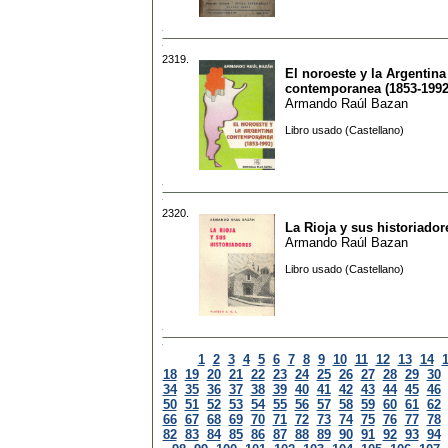
2319.
El noroeste y la Argentina
contemporanea (1853-1992
Armando Raúl Bazan
Libro usado (Castellano)
2320.
La Rioja y sus historiador
Armando Raúl Bazan
Libro usado (Castellano)
1
2
3
4
5
6
7
8
9
10
11
12
13
14
18
19
20
21
22
23
24
25
26
27
28
29
30
34
35
36
37
38
39
40
41
42
43
44
45
46
50
51
52
53
54
55
56
57
58
59
60
61
62
66
67
68
69
70
71
72
73
74
75
76
77
78
82
83
84
85
86
87
88
89
90
91
92
93
94