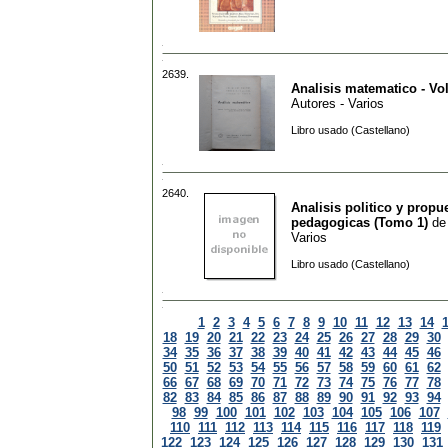
2639.
Analisis matematico - Vol
Autores - Varios
Libro usado (Castellano)
2640.
Analisis politico y propu
pedagogicas (Tomo 1)
d
Varios
Libro usado (Castellano)
1
2
3
4
5
6
7
8
9
10
11
12
13
14
18
19
20
21
22
23
24
25
26
27
28
29
30
34
35
36
37
38
39
40
41
42
43
44
45
46
50
51
52
53
54
55
56
57
58
59
60
61
62
66
67
68
69
70
71
72
73
74
75
76
77
78
82
83
84
85
86
87
88
89
90
91
92
93
94
98
99
100
101
102
103
104
105
106
107
110
111
112
113
114
115
116
117
118
119
122
123
124
125
126
127
128
129
130
131