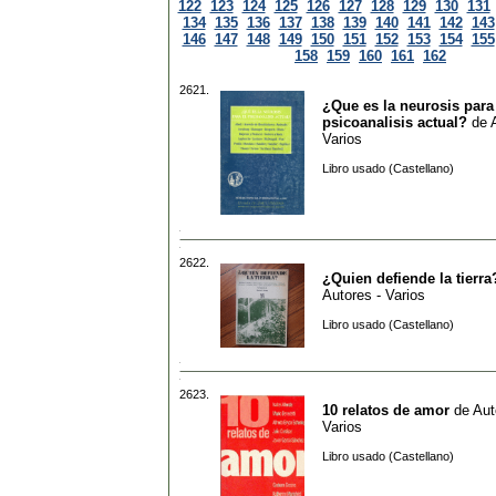
122
123
124
125
126
127
128
129
130
131
134
135
136
137
138
139
140
141
142
143
146
147
148
149
150
151
152
153
154
155
158
159
160
161
162
2621.
¿Que es la neurosis para
psicoanalisis actual?
de
Varios
Libro usado (Castellano)
2622.
¿Quien defiende la tierra
Autores - Varios
Libro usado (Castellano)
2623.
10 relatos de amor
de
Aut
Varios
Libro usado (Castellano)