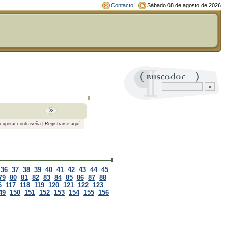
Contacto
Sábado 08 de agosto de 2026
cuperar contraseña
|
Registrarse aquí
36
37
38
39
40
41
42
43
44
45
79
80
81
82
83
84
85
86
87
88
6
117
118
119
120
121
122
123
49
150
151
152
153
154
155
156