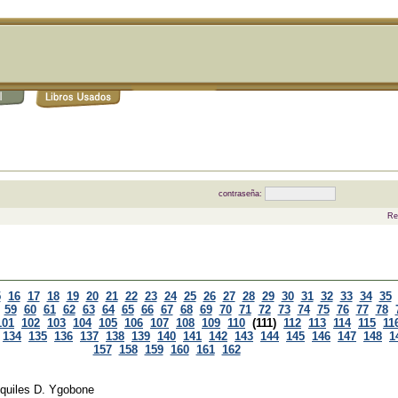
contraseña:
Re
5
16
17
18
19
20
21
22
23
24
25
26
27
28
29
30
31
32
33
34
35
59
60
61
62
63
64
65
66
67
68
69
70
71
72
73
74
75
76
77
78
101
102
103
104
105
106
107
108
109
110
(111)
112
113
114
115
11
134
135
136
137
138
139
140
141
142
143
144
145
146
147
148
1
157
158
159
160
161
162
quiles D. Ygobone