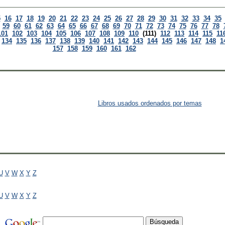
5
16
17
18
19
20
21
22
23
24
25
26
27
28
29
30
31
32
33
34
35
59
60
61
62
63
64
65
66
67
68
69
70
71
72
73
74
75
76
77
78
101
102
103
104
105
106
107
108
109
110
(111)
112
113
114
115
11
134
135
136
137
138
139
140
141
142
143
144
145
146
147
148
1
157
158
159
160
161
162
Libros usados ordenados por temas
U
V
W
X
Y
Z
U
V
W
X
Y
Z