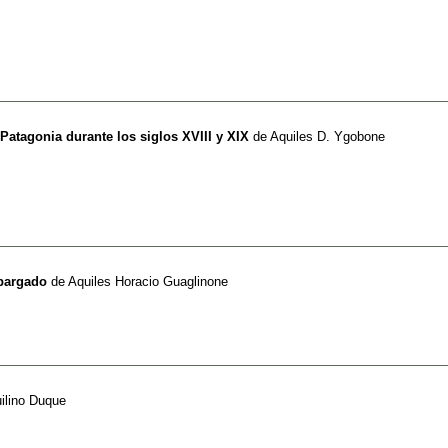
a Patagonia durante los siglos XVIII y XIX
de
Aquiles D. Ygobone
mbargado
de
Aquiles Horacio Guaglinone
ilino Duque