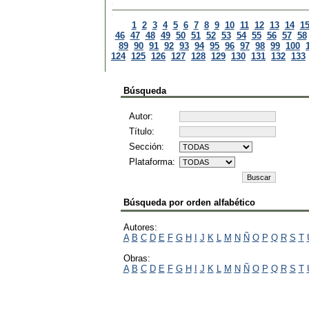
1
2
3
4
5
6
7
8
9
10
11
12
13
14
1
46
47
48
49
50
51
52
53
54
55
56
57
58
89
90
91
92
93
94
95
96
97
98
99
100
124
125
126
127
128
129
130
131
132
133
Búsqueda
Autor:
Título:
Sección:
Plataforma:
Búsqueda por orden alfabético
Autores:
A
B
C
D
E
F
G
H
I
J
K
L
M
N
Ñ
O
P
Q
R
S
T
Obras:
A
B
C
D
E
F
G
H
I
J
K
L
M
N
Ñ
O
P
Q
R
S
T