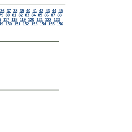
36
37
38
39
40
41
42
43
44
45
79
80
81
82
83
84
85
86
87
88
6
117
118
119
120
121
122
123
49
150
151
152
153
154
155
156