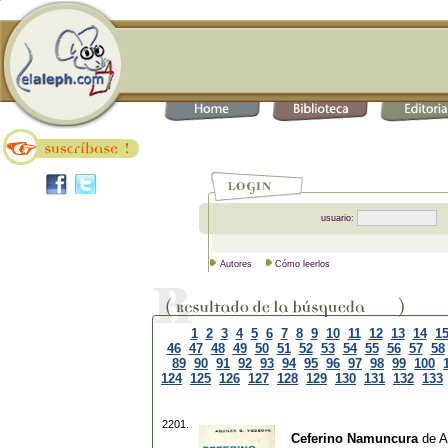
usuario:
Autores
Cómo leerlos
1
2
3
4
5
6
7
8
9
10
11
12
13
14
1
46
47
48
49
50
51
52
53
54
55
56
57
58
89
90
91
92
93
94
95
96
97
98
99
100
124
125
126
127
128
129
130
131
132
133
2201.
Ceferino Namuncura
de
A