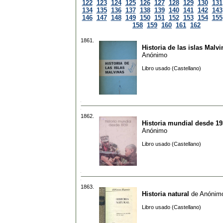
122
123
124
125
126
127
128
129
130
131
134
135
136
137
138
139
140
141
142
143
146
147
148
149
150
151
152
153
154
155
158
159
160
161
162
1861.
Historia de las islas Malvi
Anónimo
Libro usado (Castellano)
1862.
Historia mundial desde 19
Anónimo
Libro usado (Castellano)
1863.
Historia natural
de
Anónim
Libro usado (Castellano)