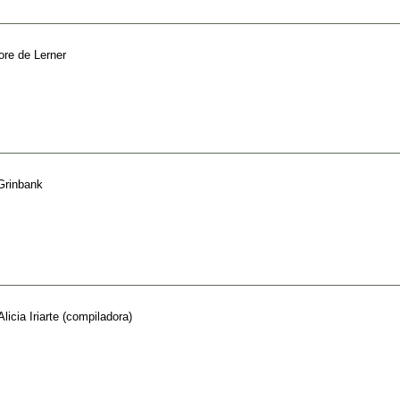
ore de Lerner
 Grinbank
Alicia Iriarte (compiladora)