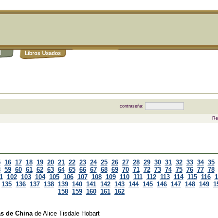
contraseña:
Re
5
16
17
18
19
20
21
22
23
24
25
26
27
28
29
30
31
32
33
34
35
8
59
60
61
62
63
64
65
66
67
68
69
70
71
72
73
74
75
76
77
78
1
102
103
104
105
106
107
108
109
110
111
112
113
114
115
116
1
135
136
137
138
139
140
141
142
143
144
145
146
147
148
149
1
158
159
160
161
162
as de China
de
Alice Tisdale Hobart