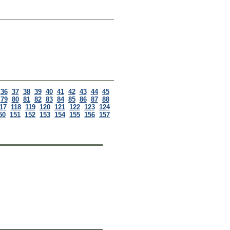
36
37
38
39
40
41
42
43
44
45
79
80
81
82
83
84
85
86
87
88
17
118
119
120
121
122
123
124
50
151
152
153
154
155
156
157