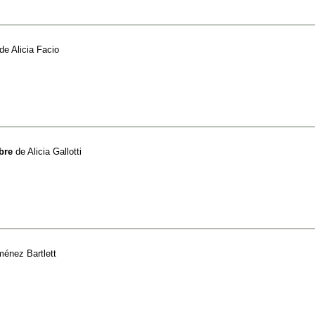
de
Alicia Facio
bre
de
Alicia Gallotti
ménez Bartlett