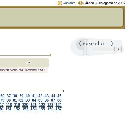
Contacto
Sábado 08 de agosto de 2026
cuperar contraseña
|
Registrarse aquí
36
37
38
39
40
41
42
43
44
45
79
80
81
82
83
84
85
86
87
88
17
118
119
120
121
122
123
124
50
151
152
153
154
155
156
157