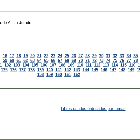
u
de
Alicia Jurado
5
16
17
18
19
20
21
22
23
24
25
26
27
28
29
30
31
32
33
34
35
8
59
60
61
62
63
64
65
66
67
68
69
70
71
72
73
74
75
76
77
78
1
102
103
104
105
106
107
108
109
110
111
112
113
114
115
116
1
135
136
137
138
139
140
141
142
143
144
145
146
147
148
149
1
158
159
160
161
162
Libros usados ordenados por temas