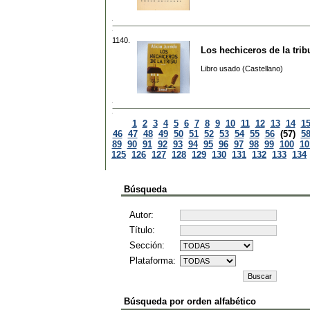
1140.
Los hechiceros de la trib
Libro usado (Castellano)
1
2
3
4
5
6
7
8
9
10
11
12
13
14
1
46
47
48
49
50
51
52
53
54
55
56
(57)
5
89
90
91
92
93
94
95
96
97
98
99
100
10
125
126
127
128
129
130
131
132
133
134
Búsqueda
Autor:
Título:
Sección:
Plataforma:
Búsqueda por orden alfabético