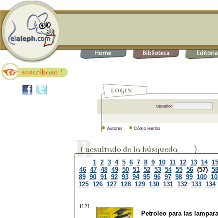
usuario:
Autores
Cómo leerlos
1
2
3
4
5
6
7
8
9
10
11
12
13
14
1
46
47
48
49
50
51
52
53
54
55
56
(57)
5
89
90
91
92
93
94
95
96
97
98
99
100
10
125
126
127
128
129
130
131
132
133
134
1121.
Petroleo para las lampar