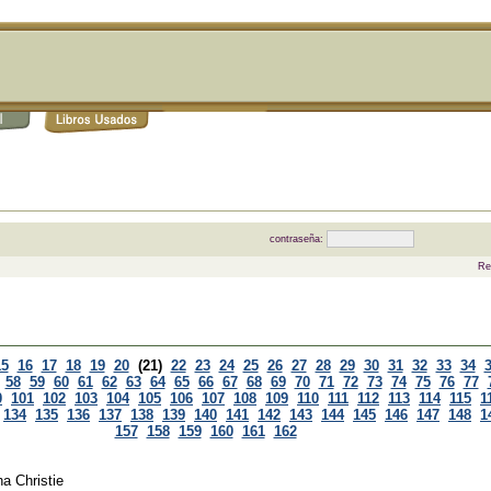
contraseña:
Re
15
16
17
18
19
20
(21)
22
23
24
25
26
27
28
29
30
31
32
33
34
58
59
60
61
62
63
64
65
66
67
68
69
70
71
72
73
74
75
76
77
0
101
102
103
104
105
106
107
108
109
110
111
112
113
114
115
1
134
135
136
137
138
139
140
141
142
143
144
145
146
147
148
1
157
158
159
160
161
162
a Christie