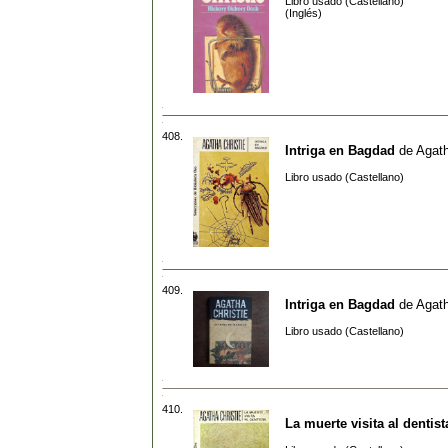
Libro usado (Castellano)
(Inglés)
408.
Intriga en Bagdad
de
Agath
Libro usado (Castellano)
409.
Intriga en Bagdad
de
Agath
Libro usado (Castellano)
410.
La muerte visita al dentist