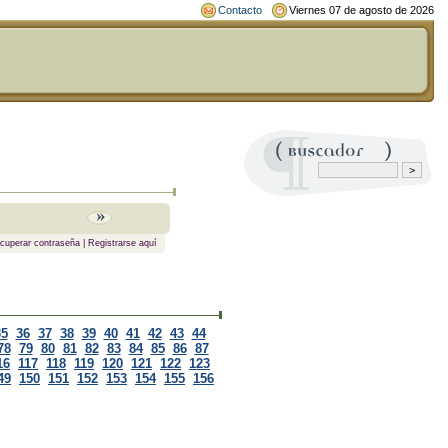
Contacto
Viernes 07 de agosto de 2026
cuperar contraseña
|
Registrarse aquí
35
36
37
38
39
40
41
42
43
44
78
79
80
81
82
83
84
85
86
87
16
117
118
119
120
121
122
123
49
150
151
152
153
154
155
156