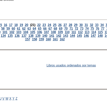
15
16
17
18
19
20
(21)
22
23
24
25
26
27
28
29
30
31
32
33
34
58
59
60
61
62
63
64
65
66
67
68
69
70
71
72
73
74
75
76
77
0
101
102
103
104
105
106
107
108
109
110
111
112
113
114
115
1
134
135
136
137
138
139
140
141
142
143
144
145
146
147
148
1
157
158
159
160
161
162
Libros usados ordenados por temas
U
V
W
X
Y
Z