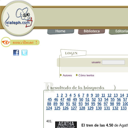
usuario:
Autores
Cómo leerlos
1
2
3
4
5
6
7
8
9
10
11
12
13
14
45
46
47
48
49
50
51
52
53
54
55
56
57
88
89
90
91
92
93
94
95
96
97
98
99
10
124
125
126
127
128
129
130
131
132
133
401.
El tren de las 4.50
de
Agath