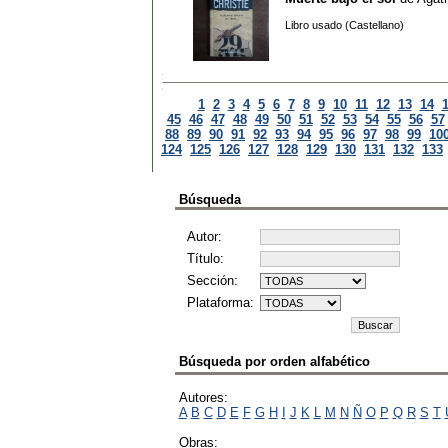
Libro usado (Castellano)
1
2
3
4
5
6
7
8
9
10
11
12
13
14
45
46
47
48
49
50
51
52
53
54
55
56
57
88
89
90
91
92
93
94
95
96
97
98
99
10
124
125
126
127
128
129
130
131
132
133
Búsqueda
Autor:
Título:
Sección:
Plataforma:
Búsqueda por orden alfabético
Autores:
A
B
C
D
E
F
G
H
I
J
K
L
M
N
Ñ
O
P
Q
R
S
T
Obras: