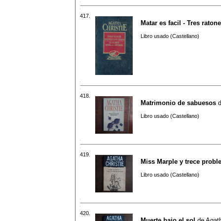
417.
Matar es facil - Tres raton
Libro usado (Castellano)
418.
Matrimonio de sabuesos
Libro usado (Castellano)
419.
Miss Marple y trece prob
Libro usado (Castellano)
420.
Muerte bajo el sol
de
Agath