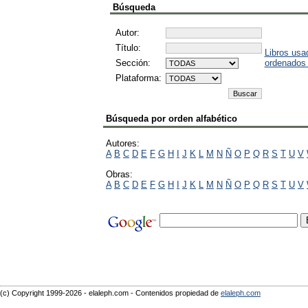
Búsqueda
Autor:
Título:
Libros usa
Sección:
ordenados
Plataforma:
Búsqueda por orden alfabético
Autores:
A
B
C
D
E
F
G
H
I
J
K
L
M
N
Ñ
O
P
Q
R
S
T
U
V
Obras:
A
B
C
D
E
F
G
H
I
J
K
L
M
N
Ñ
O
P
Q
R
S
T
U
V
(c) Copyright 1999-2026 - elaleph.com - Contenidos propiedad de
elaleph.com