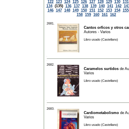
122
123
124
125
126
127
128
129
130
131
134
(135)
136
137
138
139
140
141
142
14
146
147
148
149
150
151
152
153
154
155
158
159
160
161
162
2681.
Cantos orficos y otros ca
Autores - Varios
Libro usado (Castellano)
2682.
Caramelos surtidos
de
Au
Varios
Libro usado (Castellano)
2683.
Cardiometabolismo
de
Au
Varios
Libro usado (Castellano)