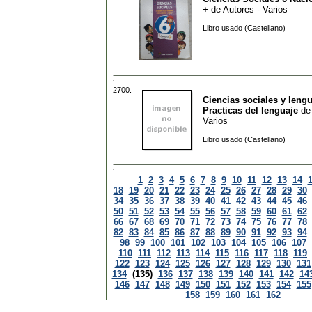
+
de
Autores - Varios
Libro usado (Castellano)
2700.
Ciencias sociales y lengu
Practicas del lenguaje
d
Varios
Libro usado (Castellano)
1
2
3
4
5
6
7
8
9
10
11
12
13
14
18
19
20
21
22
23
24
25
26
27
28
29
30
34
35
36
37
38
39
40
41
42
43
44
45
46
50
51
52
53
54
55
56
57
58
59
60
61
62
66
67
68
69
70
71
72
73
74
75
76
77
78
82
83
84
85
86
87
88
89
90
91
92
93
94
98
99
100
101
102
103
104
105
106
107
110
111
112
113
114
115
116
117
118
119
122
123
124
125
126
127
128
129
130
131
134
(135)
136
137
138
139
140
141
142
14
146
147
148
149
150
151
152
153
154
155
158
159
160
161
162