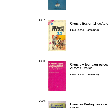
2687.
Ciencia ficcion 11
de
Auto
Libro usado (Castellano)
2688.
Ciencia y teoria en psico
Autores - Varios
Libro usado (Castellano)
2689.
Ciencias Biologicas 2
de
Varios