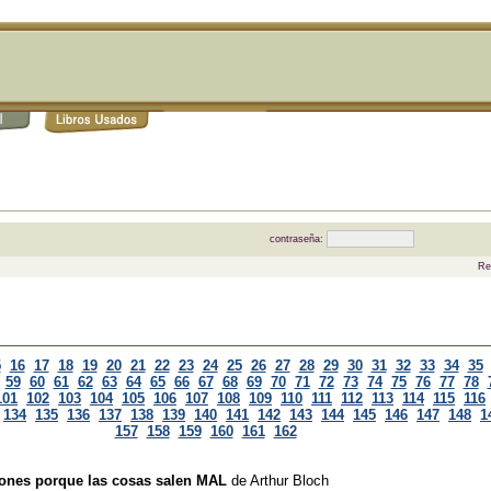
contraseña:
Re
5
16
17
18
19
20
21
22
23
24
25
26
27
28
29
30
31
32
33
34
35
59
60
61
62
63
64
65
66
67
68
69
70
71
72
73
74
75
76
77
78
101
102
103
104
105
106
107
108
109
110
111
112
113
114
115
116
134
135
136
137
138
139
140
141
142
143
144
145
146
147
148
1
157
158
159
160
161
162
zones porque las cosas salen MAL
de
Arthur Bloch