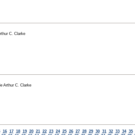
rthur C. Clarke
de
Arthur C. Clarke
5
16
17
18
19
20
21
22
23
24
25
26
27
28
29
30
31
32
33
34
35