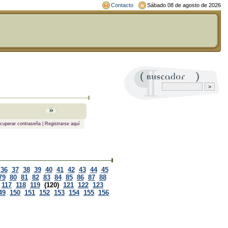
Contacto
Sábado 08 de agosto de 2026
cuperar contraseña
|
Registrarse aquí
36
37
38
39
40
41
42
43
44
45
79
80
81
82
83
84
85
86
87
88
117
118
119
(120)
121
122
123
49
150
151
152
153
154
155
156