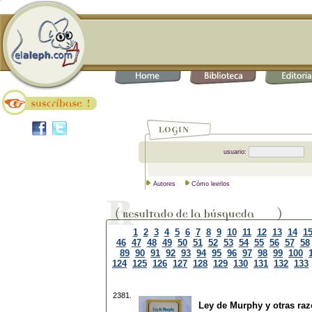
usuario:
Autores
Cómo leerlos
1
2
3
4
5
6
7
8
9
10
11
12
13
14
1
46
47
48
49
50
51
52
53
54
55
56
57
58
89
90
91
92
93
94
95
96
97
98
99
100
124
125
126
127
128
129
130
131
132
133
2381.
Ley de Murphy y otras ra