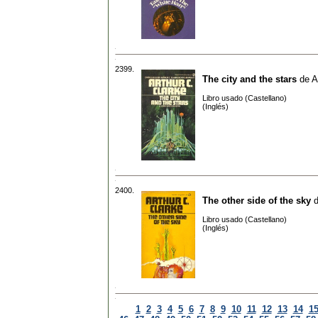
2399.
The city and the stars
de
A
Libro usado (Castellano)
(Inglés)
2400.
The other side of the sky
Libro usado (Castellano)
(Inglés)
1
2
3
4
5
6
7
8
9
10
11
12
13
14
1