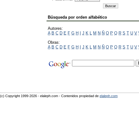
Búsqueda por orden alfabético
Autores:
A
B
C
D
E
F
G
H
I
J
K
L
M
N
Ñ
O
P
Q
R
S
T
U
V
Obras:
A
B
C
D
E
F
G
H
I
J
K
L
M
N
Ñ
O
P
Q
R
S
T
U
V
(c) Copyright 1999-2026 - elaleph.com - Contenidos propiedad de
elaleph.com