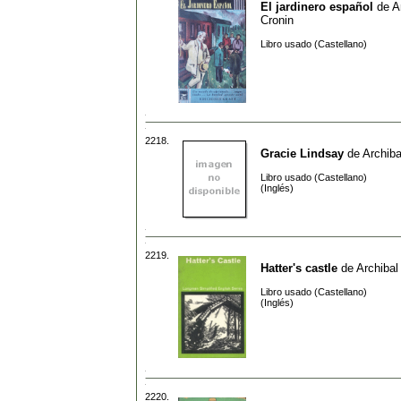
El jardinero español
de
A
Cronin
Libro usado (Castellano)
2218.
Gracie Lindsay
de
Archiba
Libro usado (Castellano)
(Inglés)
2219.
Hatter's castle
de
Archibal
Libro usado (Castellano)
(Inglés)
2220.