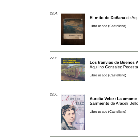
2204.
El mito de Doñana
de
Aqu
Libro usado (Castellano)
2205.
Los tranvias de Buenos A
Aquilino Gonzalez Podesta
Libro usado (Castellano)
2206.
Aurelia Velez: La amante
Sarmiento
de
Araceli Bello
Libro usado (Castellano)