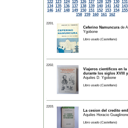
122
123
124
125
126
127
128
129
130
131
134
135
136
137
138
139
140
141
142
143
146
147
148
149
150
151
152
153
154
155
158
159
160
161
162
2201.
Ceferino Namuncura
de
A
Ygobone
Libro usado (Castellano)
2202.
Viajeros cientificos en l
durante los siglos XVIII 
Aquiles D. Ygobone
Libro usado (Castellano)
2203.
La cesion del credito e
Aquiles Horacio Guaglinon
Libro usado (Castellano)