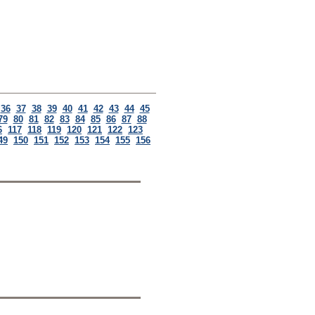
36
37
38
39
40
41
42
43
44
45
79
80
81
82
83
84
85
86
87
88
6
117
118
119
120
121
122
123
49
150
151
152
153
154
155
156