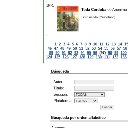
1940.
Toda Cordoba
de
Anónimo
Libro usado (Castellano)
1
2
3
4
5
6
7
8
9
10
11
12
13
14
1
46
47
48
49
50
51
52
53
54
55
56
57
58
89
90
91
92
93
94
95
96
(97)
98
99
100
124
125
126
127
128
129
130
131
132
133
Búsqueda
Autor:
Título:
Sección:
Plataforma:
Búsqueda por orden alfabético
Autores: