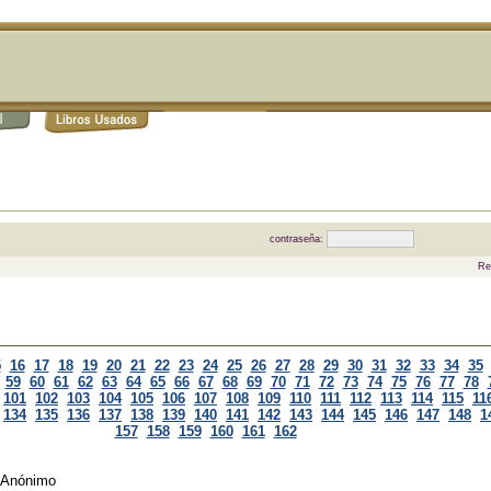
contraseña:
Re
5
16
17
18
19
20
21
22
23
24
25
26
27
28
29
30
31
32
33
34
35
59
60
61
62
63
64
65
66
67
68
69
70
71
72
73
74
75
76
77
78
101
102
103
104
105
106
107
108
109
110
111
112
113
114
115
11
134
135
136
137
138
139
140
141
142
143
144
145
146
147
148
1
157
158
159
160
161
162
Anónimo