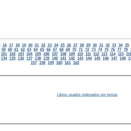
5
16
17
18
19
20
21
22
23
24
25
26
27
28
29
30
31
32
33
34
35
59
60
61
62
63
64
65
66
67
68
69
70
71
72
73
74
75
76
77
78
101
102
103
104
105
106
107
108
109
110
111
112
113
114
115
11
134
135
136
137
138
139
140
141
142
143
144
145
146
147
148
1
157
158
159
160
161
162
Libros usados ordenados por temas