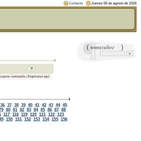
Contacto
Jueves 06 de agosto de 2026
cuperar contraseña
|
Registrarse aquí
36
37
38
39
40
41
42
43
44
45
79
80
81
82
83
84
85
86
87
88
6
117
118
119
120
121
122
123
49
150
151
152
153
154
155
156