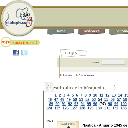
usuario:
Autores
Cómo leerlos
1
2
3
4
5
6
7
8
9
10
11
12
13
14
1
46
47
48
49
50
51
52
53
54
55
56
57
58
89
90
91
92
93
94
95
96
(97)
98
99
100
124
125
126
127
128
129
130
131
132
133
1921.
Plastica - Anuario 1945
de