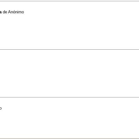
a
de
Anónimo
o