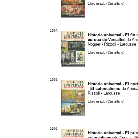
Libro usado (Castellano)
1564.
Historia universal - El fin 
europa de Versalles
de
Ane
Noguer - Rizzoli - Larousse
Libro usado (Castellano)
1565.
Historia universal - El nor
- El colonialismo
de
Anesa
Rizzoli - Larousse
Libro usado (Castellano)
1566.
Historia universal - El pri
colonialismo
de
Anesa - N