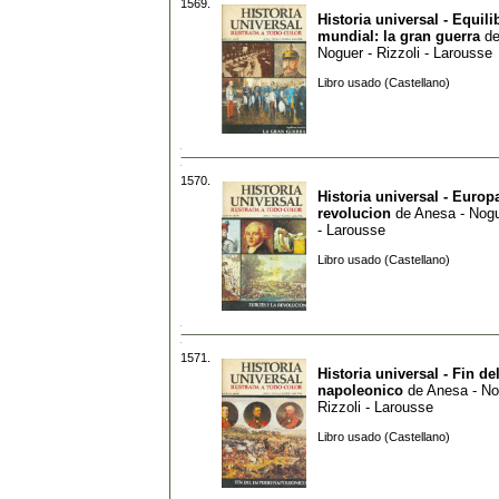
1569.
Historia universal - Equili
mundial: la gran guerra
d
Noguer - Rizzoli - Larousse
Libro usado (Castellano)
1570.
Historia universal - Europa
revolucion
de
Anesa - Nogu
- Larousse
Libro usado (Castellano)
1571.
Historia universal - Fin de
napoleonico
de
Anesa - No
Rizzoli - Larousse
Libro usado (Castellano)