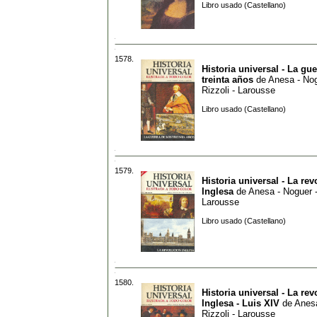
Libro usado (Castellano)
1578.
Historia universal - La gue
treinta años
de
Anesa - Nog
Rizzoli - Larousse
Libro usado (Castellano)
1579.
Historia universal - La re
Inglesa
de
Anesa - Noguer -
Larousse
Libro usado (Castellano)
1580.
Historia universal - La re
Inglesa - Luis XIV
de
Anesa
Rizzoli - Larousse