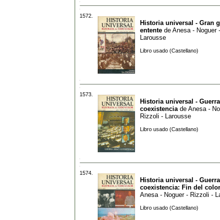
1572.
Historia universal - Gran 
entente
de
Anesa - Noguer -
Larousse
Libro usado (Castellano)
1573.
Historia universal - Guerra
coexistencia
de
Anesa - No
Rizzoli - Larousse
Libro usado (Castellano)
1574.
Historia universal - Guerra
coexistencia: Fin del colo
Anesa - Noguer - Rizzoli - 
Libro usado (Castellano)