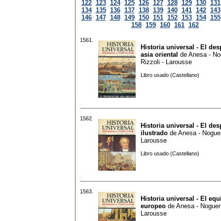
122
123
124
125
126
127
128
129
130
131
134
135
136
137
138
139
140
141
142
143
146
147
148
149
150
151
152
153
154
155
158
159
160
161
162
1561.
Historia universal - El des
asia oriental
de
Anesa - No
Rizzoli - Larousse
Libro usado (Castellano)
1562.
Historia universal - El de
ilustrado
de
Anesa - Noguer 
Larousse
Libro usado (Castellano)
1563.
Historia universal - El equ
europeo
de
Anesa - Noguer 
Larousse