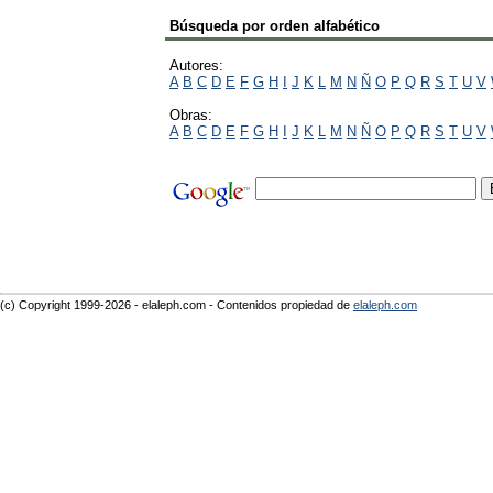
Búsqueda por orden alfabético
Autores:
A
B
C
D
E
F
G
H
I
J
K
L
M
N
Ñ
O
P
Q
R
S
T
U
V
Obras:
A
B
C
D
E
F
G
H
I
J
K
L
M
N
Ñ
O
P
Q
R
S
T
U
V
(c) Copyright 1999-2026 - elaleph.com - Contenidos propiedad de
elaleph.com