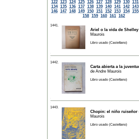
122
123
124
125
126
127
128
129
130
131
134
135
136
137
138
139
140
141
142
143
146
147
148
149
150
151
152
153
154
155
158
159
160
161
162
1441.
Ariel o la vida de Shelley
Maurois
Libro usado (Castellano)
1442.
Carta abierta a la juvent
de
Andre Maurois
Libro usado (Castellano)
1443.
Chopin: el niño ruiseñor
Maurois
Libro usado (Castellano)