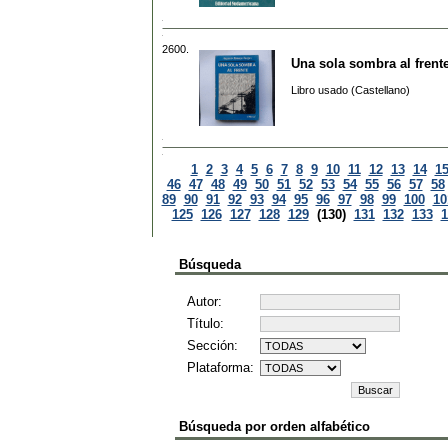
2600.
Una sola sombra al frent
Libro usado (Castellano)
1
2
3
4
5
6
7
8
9
10
11
12
13
14
1
46
47
48
49
50
51
52
53
54
55
56
57
58
89
90
91
92
93
94
95
96
97
98
99
100
10
125
126
127
128
129
(130)
131
132
133
1
Búsqueda
Autor:
Título:
Sección:
Plataforma:
Búsqueda por orden alfabético