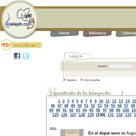
usuario:
Autores
Cómo leerlos
1
2
3
4
5
6
7
8
9
10
11
12
13
14
1
46
47
48
49
50
51
52
53
54
55
56
57
58
89
90
91
92
93
94
95
96
97
98
99
100
10
125
126
127
128
129
(130)
131
132
133
1
2581.
En el dique seco
de
Augu