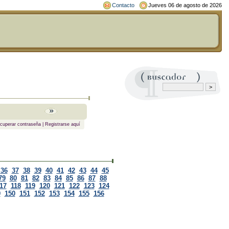
Contacto
Jueves 06 de agosto de 2026
cuperar contraseña
|
Registrarse aquí
36
37
38
39
40
41
42
43
44
45
79
80
81
82
83
84
85
86
87
88
17
118
119
120
121
122
123
124
9
150
151
152
153
154
155
156