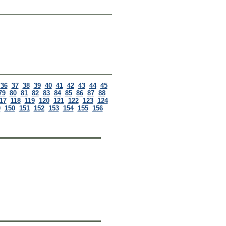
36
37
38
39
40
41
42
43
44
45
79
80
81
82
83
84
85
86
87
88
17
118
119
120
121
122
123
124
9
150
151
152
153
154
155
156