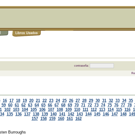
contraseña:
Re
5
16
17
18
19
20
21
22
23
24
25
26
27
28
29
30
31
32
33
34
35
59
60
61
62
63
64
65
66
67
68
69
70
71
72
73
74
75
76
77
78
1
102
103
104
105
106
107
108
109
110
111
112
113
114
115
116
1
34
135
136
137
138
139
140
141
142
143
144
145
146
147
148
14
157
158
159
160
161
162
sten Burroughs