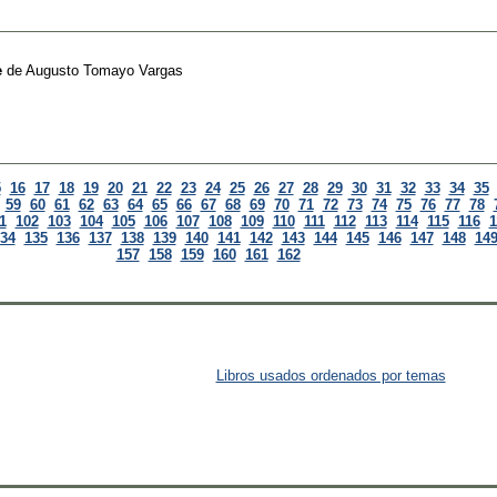
e
de
Augusto Tomayo Vargas
5
16
17
18
19
20
21
22
23
24
25
26
27
28
29
30
31
32
33
34
35
59
60
61
62
63
64
65
66
67
68
69
70
71
72
73
74
75
76
77
78
1
102
103
104
105
106
107
108
109
110
111
112
113
114
115
116
1
34
135
136
137
138
139
140
141
142
143
144
145
146
147
148
14
157
158
159
160
161
162
Libros usados ordenados por temas