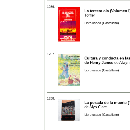
1256.
La tercera ola (Volumen I
Toffler
Libro usado (Castellano)
1257.
Cultura y conducta en la
de Henry James
de
Alwyn
Libro usado (Castellano)
1258.
La posada de la muerte (
de
Alys Clare
Libro usado (Castellano)