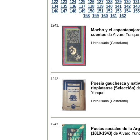
122
123
124
125
126
127
128
129
130
131
134
135
136
137
138
139
140
141
142
143
146
147
148
149
150
151
152
153
154
155
158
159
160
161
162
1241.
Mocho y el espantapajaro
cuentos
de
Alvaro Yunque
Libro usado (Castellano)
1242.
Poesia gauchesca y nativ
rioplatense (Selección)
d
Yunque
Libro usado (Castellano)
1243.
Poetas sociales de la Ar
(1810-1943)
de
Alvaro Yun