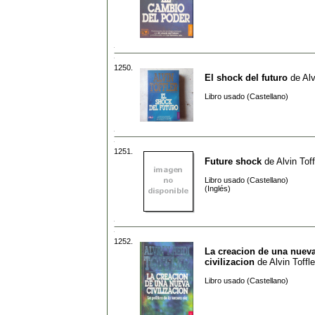
1250.
El shock del futuro
de
Alv
Libro usado (Castellano)
1251.
Future shock
de
Alvin Toff
Libro usado (Castellano)
(Inglés)
1252.
La creacion de una nuev
civilizacion
de
Alvin Toffle
Libro usado (Castellano)