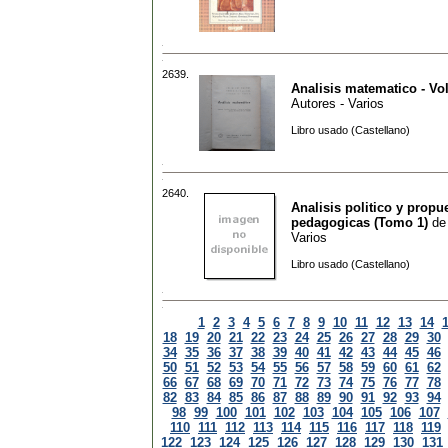
2639.
Analisis matematico - Vol
Autores - Varios
Libro usado (Castellano)
2640.
Analisis politico y propu
pedagogicas (Tomo 1)
d
Varios
Libro usado (Castellano)
1
2
3
4
5
6
7
8
9
10
11
12
13
14
18
19
20
21
22
23
24
25
26
27
28
29
30
34
35
36
37
38
39
40
41
42
43
44
45
46
50
51
52
53
54
55
56
57
58
59
60
61
62
66
67
68
69
70
71
72
73
74
75
76
77
78
82
83
84
85
86
87
88
89
90
91
92
93
94
98
99
100
101
102
103
104
105
106
107
110
111
112
113
114
115
116
117
118
119
122
123
124
125
126
127
128
129
130
131