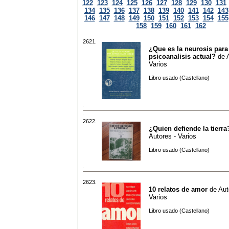
122
123
124
125
126
127
128
129
130
131
134
135
136
137
138
139
140
141
142
143
146
147
148
149
150
151
152
153
154
155
158
159
160
161
162
2621.
¿Que es la neurosis para
psicoanalisis actual?
de
Varios
Libro usado (Castellano)
2622.
¿Quien defiende la tierra
Autores - Varios
Libro usado (Castellano)
2623.
10 relatos de amor
de
Aut
Varios
Libro usado (Castellano)